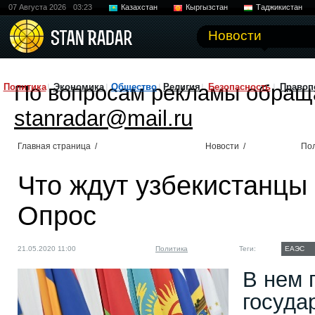
07 Августа 2026
03:23
Казахстан
Кыргызстан
Таджикистан
Новости
По вопросам рекламы обращ
Политика
Экономика
Общество
Религия
Безопасность
Правоп
stanradar@mail.ru
Главная страница
/
Новости
/
По
Что ждут узбекистанцы
Опрос
21.05.2020 11:00
Политика
Теги:
ЕАЭС
В нем 
госуда