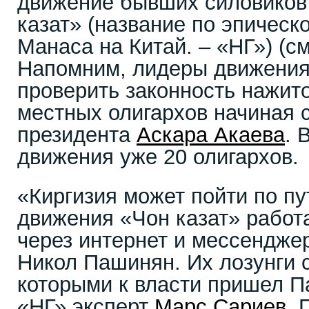
движение бывших силовиков
казат» (название по эпическ
Манаса на Китай. – «НГ») (см
Напомним, лидеры движения
проверить законность нажит
местных олигархов начиная 
президента
Аскара Акаева
. 
движения уже 20 олигархов.
«Киргизия может пойти по п
движения «Чон казат» работ
через интернет и мессенджер
Никол Пашинян. Их лозунги с
которыми к власти пришел П
«НГ» эксперт
Марс Сариев
. 