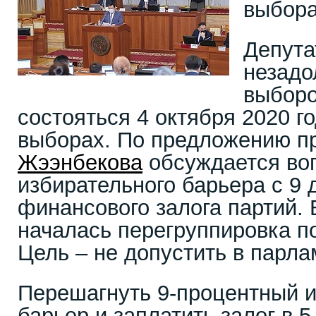
выбора
Депута
незадо
выборо
состояться 4 октября 2020 г
выборах. По предложению п
Жээнбекова
обсуждается во
избирательного барьера с 9
финансового залога партий. 
началась перегруппировка п
Цель – не допустить в парла
Перешагнуть 9-процентный 
барьер и заплатить залог в 5