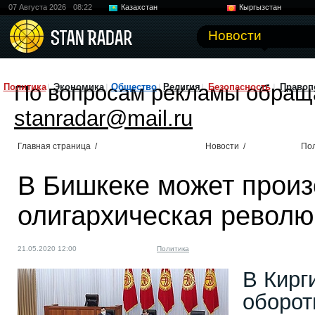
07 Августа 2026
08:22
Казахстан
Кыргызстан
Узбекистан
Китай
Новости
По вопросам рекламы обращ
Политика
Экономика
Общество
Религия
Безопасность
Правоп
stanradar@mail.ru
Главная страница
/
Новости
/
По
В Бишкеке может произ
олигархическая револ
21.05.2020 12:00
Политика
В Кирг
оборот