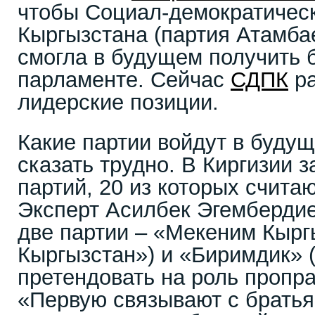
чтобы Социал-демократичес
Кыргызстана (партия Атамбае
смогла в будущем получить 
парламенте. Сейчас
СДПК
ра
лидерские позиции.
Какие партии войдут в буду
сказать трудно. В Киргизии 
партий, 20 из которых счита
Эксперт Асилбек Эгембердиев
две партии – «Мекеним Кырг
Кыргызстан») и «Биримдик» (
претендовать на роль пропр
«Первую связывают с брать