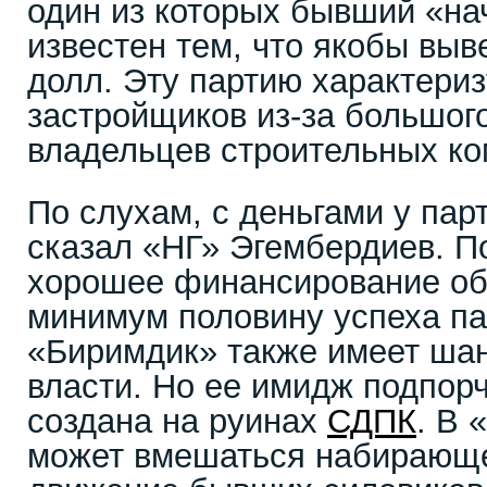
один из которых бывший «на
известен тем, что якобы выв
долл. Эту партию характериз
застройщиков из-за большог
владельцев строительных ко
По слухам, с деньгами у пар
сказал «НГ» Эгембердиев. По
хорошее финансирование об
минимум половину успеха па
«Биримдик» также имеет шан
власти. Но ее имидж подпорч
создана на руинах
СДПК
. В 
может вмешаться набирающе