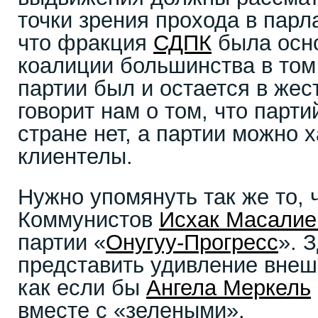
точки зрения прохода в парл
что фракция
СДПК
была осн
коалиции большинства в том
партии был и остается в жес
говорит нам о том, что парти
стране нет, а партии можно 
клиентелы.
Нужно упомянуть так же то, 
Коммунистов
Исхак Масалие
партии «
Онугуу-Прогресс
». 
представить удивление внеш
как если бы
Ангела Меркель
вместе с «зелеными».