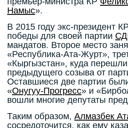
премьер-министра КР
Фелик
Намыс
».
В 2015 году экс-президент К
победы для своей партии
СД
мандатов. Второе место зан
«Республика-Ата-Журт», трет
«Кыргызстан», куда перешли
предыдущего созыва от парт
Оставшиеся две партии были
«
Онугуу-Прогресс
» и «Бирбо
вошли многие депутаты пре
Таким образом,
Алмазбек Ат
сосредоточится, как ему каз