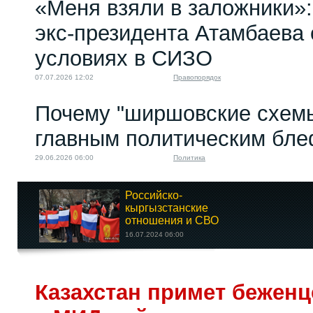
«Меня взяли в заложники»:
экс‑президента Атамбаева 
условиях в СИЗО
07.07.2026 12:02
Правопорядок
Почему "ширшовские схемы
главным политическим бл
29.06.2026 06:00
Политика
Российско-
кыргызстанские
отношения и СВО
16.07.2024 06:00
Как акимат и
Казахстан примет беженц
иноагенты педофила
защищают