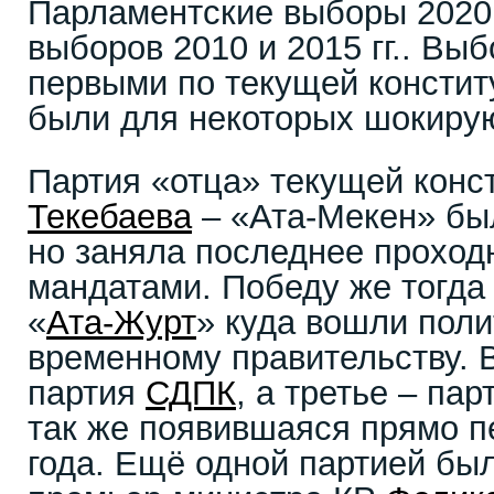
Парламентские выборы 2020г
выборов 2010 и 2015 гг.. Вы
первыми по текущей конститу
были для некоторых шокир
Партия «отца» текущей конс
Текебаева
– «Ата-Мекен» был
но заняла последнее проходн
мандатами. Победу же тогда
«
Ата-Журт
» куда вошли пол
временному правительству. 
партия
СДПК
, а третье – па
так же появившаяся прямо 
года. Ещё одной партией бы