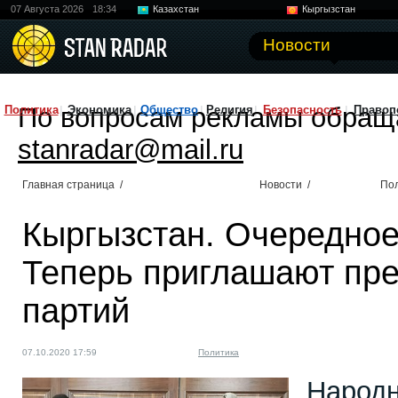
07 Августа 2026
18:34
Казахстан
Кыргызстан
Узбекистан
Китай
Новости
По вопросам рекламы обращ
Политика
Экономика
Общество
Религия
Безопасность
Правоп
stanradar@mail.ru
Главная страница
/
Новости
/
По
Кыргызстан. Очередное
Теперь приглашают пре
партий
07.10.2020 17:59
Политика
Народ