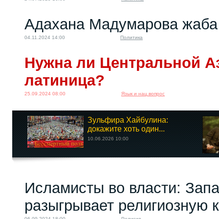
Адахана Мадумарова жаба
04.11.2024 14:00
Политика
Нужна ли Центральной А
латиница?
25.09.2024 08:00
Язык и нац.вопрос
Зульфира Хайбулина:
докажите хоть один...
10.06.2026 10:00
Исламисты во власти: Зап
разыгрывает религиозную 
06.09.2024 18:00
Религия