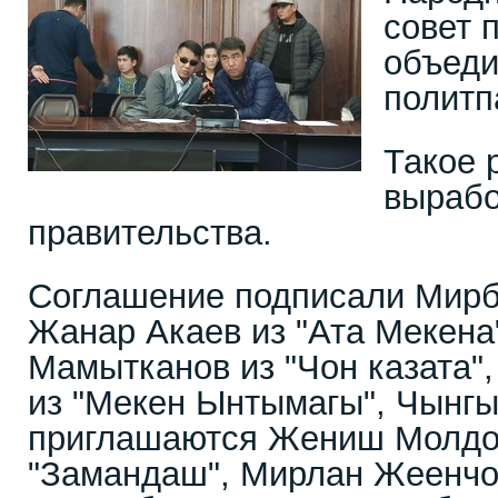
совет 
объеди
политп
Такое 
вырабо
правительства.
Соглашение подписали Мирбе
Жанар Акаев из "Ата Мекена
Мамытканов из "Чон казата"
из "Мекен Ынтымагы", Чынгы
приглашаются Жениш Молдо
"Замандаш", Мирлан Жеенчо