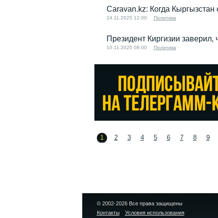
Caravan.kz: Когда Кыргызстан
24.11.2025 12:00
Политика
Президент Киргизии заверил, 
10.11.2025 08:00
Политика
1
2
3
4
5
6
7
8
9
© 2002-2026 Все права защищены
Контакты
Условия использования