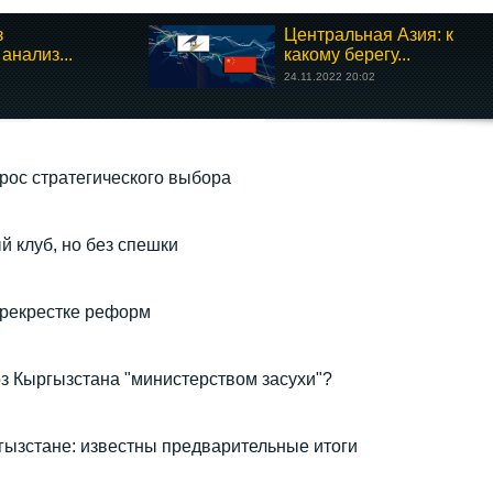
з
Центральная Азия: к
анализ...
какому берегу...
24.11.2022 20:02
рос стратегического выбора
й клуб, но без спешки
ерекрестке реформ
з Кыргызстана "министерством засухи"?
ызстане: известны предварительные итоги