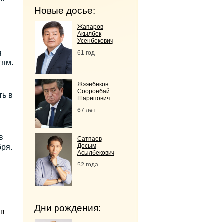
Новые досье:
Жапаров
Акылбек
Усенбекович
я
61 год
тям.
Жээнбеков
Сооронбай
ть в
Шарипович
67 лет
в
Сатпаев
Досым
бря.
Асылбекович
52 года
Дни рождения:
ев