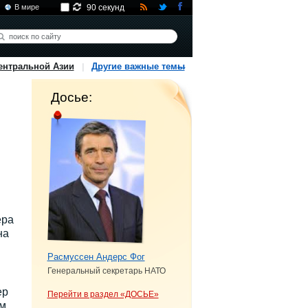
В мире
90 секунд
ентральной Азии
Другие важные темы
Досье:
ера
на
Расмуссен Андерс Фог
Генеральный секретарь НАТО
ер
Перейти в раздел «ДОСЬЕ»
м