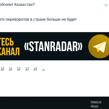
 обгонит Казахстан?
что переворотов в стране больше не будет
10
11
12
13
14
→
Новости
Досье