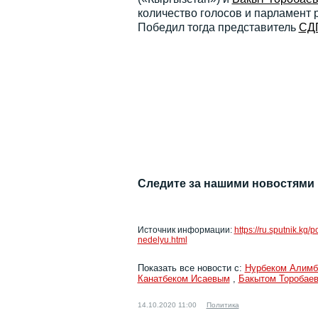
количество голосов и парламент
Победил тогда представитель
СД
Следите за нашими новостями
Источник информации:
https://ru.sputnik.kg
nedelyu.html
Показать все новости с:
Нурбеком Алим
Канатбеком Исаевым
,
Бакытом Торобае
14.10.2020 11:00
Политика