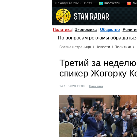
07 Августа 2026
15:39
Казахстан
Кы
Политика
Экономика
Общество
Религи
По вопросам рекламы обращатьс
Главная страница
/
Новости
/
Политика
/
Третий за неделю
спикер Жогорку 
14.10.2020 11:00
Политика