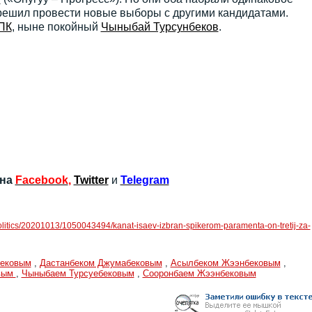
 решил провести новые выборы с другими кандидатами.
ПК
, ныне покойный
Чыныбай Турсунбеков
.
 на
Facebook
,
Twitter
и
Telegram
/politics/20201013/1050043494/kanat-isaev-izbran-spikerom-paramenta-on-tretij-za-
бековым
,
Дастанбеком Джумабековым
,
Асылбеком Жээнбековым
,
вым
,
Чыныбаем Турсуебековым
,
Сооронбаем Жээнбековым