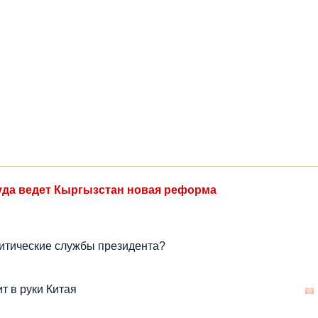
уда ведет Кыргызстан новая реформа
литические службы президента?
т в руки Китая