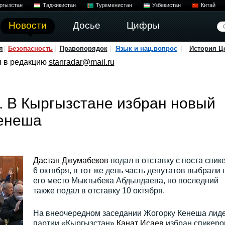
ргызстан
Таджикистан
Туркменистан
Узбекистан
Китай
Новости
Досье
Цифры
я
Безопасность
Правопорядок
Язык и нац.вопрос
История Ц
я в редакцию
stanradar@mail.ru
. В Кыргызстане избран новый
Кенеша
Дастан Джумабеков
подал в отставку с поста спик
6 октября, в тот же день часть депутатов выбрали 
его место Мыктыбека Абдылдаева, но последний
также подал в отставку 10 октября.
На внеочередном заседании Жогорку Кенеша лид
партии «Кыргызстан»
Канат Исаев
избран спикеро