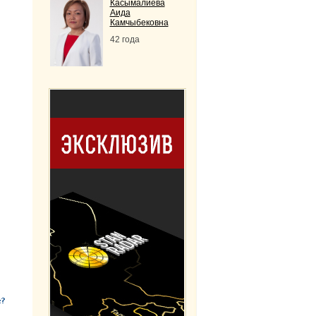
Касымалиева
Аида
Камчыбековна
42 года