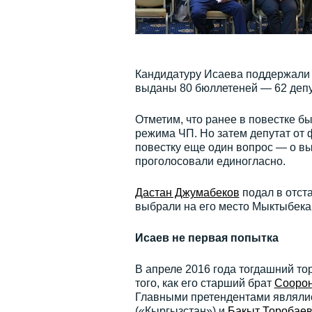
Кандидатуру Исаева поддержали 7
выданы 80 бюллетеней — 62 депу
Отметим, что ранее в повестке б
режима ЧП. Но затем депутат от
повестку еще один вопрос — о вы
проголосовали единогласно.
Дастан Джумабеков
подал в отста
выбрали на его место Мыктыбека 
Исаев не первая попытка
В апреле 2016 года тогдашний то
того, как его старший брат
Соорон
Главными претендентами являлис
(«Кыргызстан») и
Бакыт Торобае