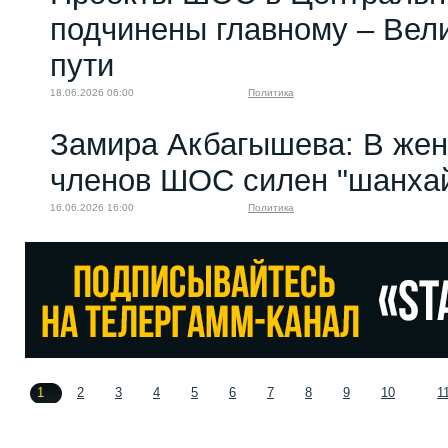
подчинены главному – Вел
пути
18.06.2026 06:00
Политика
Замира Акбагышева: В жен
членов ШОС силен "шанхай
16.06.2026 16:00
Политика
1
2
3
4
5
6
7
8
9
10
1