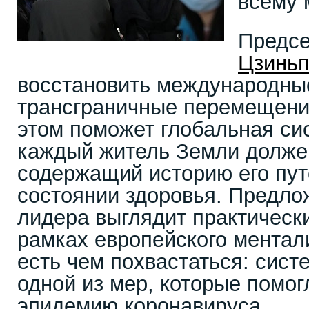
всему 
Предс
Цзинь
восстановить международные
трансграничные перемещения
этом поможет глобальная си
каждый житель Земли должен
содержащий историю его пут
состоянии здоровья. Предло
лидера выглядит практическ
рамках европейского ментал
есть чем похвастаться: сист
одной из мер, которые помо
эпидемию коронавируса.