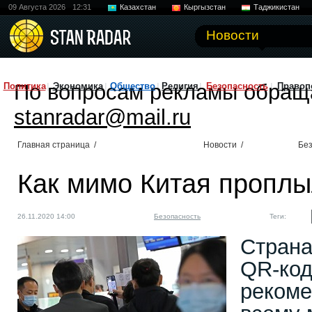
09 Августа 2026
12:31
Казахстан
Кыргызстан
Таджикистан
Новости
По вопросам рекламы обращ
Политика
Экономика
Общество
Религия
Безопасность
Правоп
stanradar@mail.ru
Главная страница
/
Новости
/
Без
Как мимо Китая проплыл
26.11.2020 14:00
Безопасность
Теги:
Страна
QR-код
рекоме