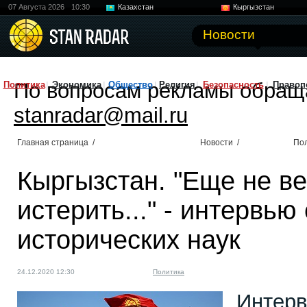
07 Августа 2026
10:30
Казахстан
Кыргызстан
Узбекистан
Китай
Новости
По вопросам рекламы обращ
Политика
Экономика
Общество
Религия
Безопасность
Правоп
stanradar@mail.ru
Главная страница
/
Новости
/
По
Кыргызстан. "Еще не ве
истерить..." - интервью
исторических наук
24.12.2020 12:30
Политика
Интерв