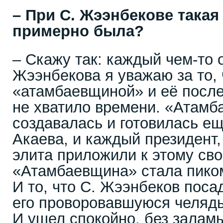
– При С. Жээнбекове такая
примерно была?
– Скажу так: каждый чем-то 
Жээнбекова я уважаю за то, 
«атамбаевщиной» и её после
не хватило времени. «Атам
создавалась и готовилась ещ
Акаева, и каждый президент,
элита приложили к этому сво
«Атамбаевщина» стала пико
И то, что С. Жээнбеков поса
его проворовавшуюся челядь
И ушел спокойно, без залам