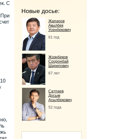
ек. С
Новые досье:
 При
Жапаров
счет
Акылбек
Усенбекович
61 год
Жээнбеков
Сооронбай
Шарипович
67 лет
010
в
Сатпаев
Досым
Асылбекович
52 года
но,
ль
ежь
тят