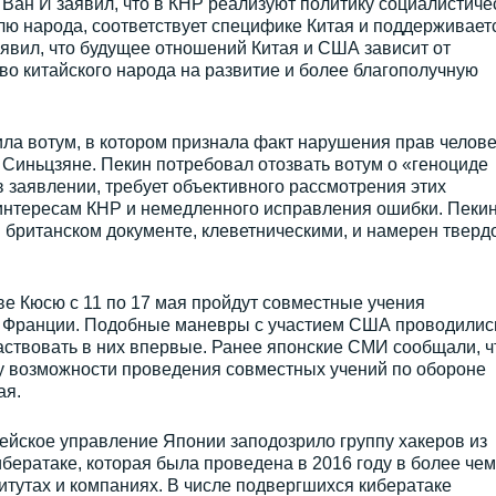
Ван И заявил, что в КНР реализуют политику социалистиче
лю народа, соответствует специфике Китая и поддерживает
явил, что будущее отношений Китая и США зависит от
во китайского народа на развитие и более благополучную
ла вотум, в котором признала факт нарушения прав челове
Синьцзяне. Пекин потребовал отозвать вотум о «геноциде
в заявлении, требует объективного рассмотрения этих
интересам КНР и немедленного исправления ошибки. Пеки
 британском документе, клеветническими, и намерен тверд
е Кюсю с 11 по 17 мая пройдут совместные учения
 Франции. Подобные маневры с участием США проводилис
аствовать в них впервые. Ранее японские СМИ сообщали, ч
 возможности проведения совместных учений по обороне
ая.
йское управление Японии заподозрило группу хакеров из
ибератаке, которая была проведена в 2016 году в более чем
итутах и компаниях. В числе подвергшихся кибератаке