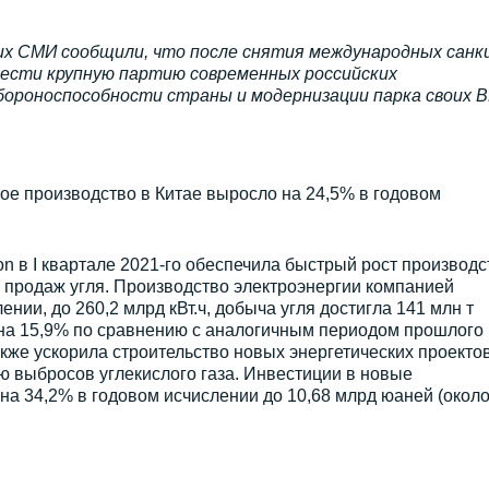
ких СМИ сообщили, что после снятия международных санк
ести крупную партию современных российских
ороноспособности страны и модернизации парка своих В
ое производство в Китае выросло на 24,5% в годовом
ion в I квартале 2021-го обеспечила быстрый рост производс
и продаж угля. Производство электроэнергии компанией
нии, до 260,2 млрд кВт.ч, добыча угля достигла 141 млн т
 на 15,9% по сравнению с аналогичным периодом прошлого 
акже ускорила строительство новых энергетических проекто
 выбросов углекислого газа. Инвестиции в новые
на 34,2% в годовом исчислении до 10,68 млрд юаней (окол