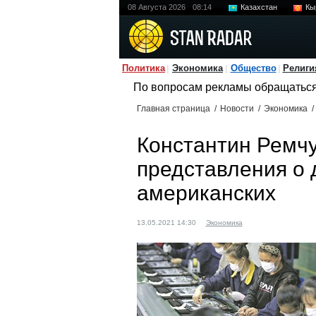
08 Августа 2026
08:14
Казахстан
Кы
Политика
Экономика
Общество
Религи
По вопросам рекламы обращатьс
Главная страница
/
Новости
/
Экономика
/
Константин Ремчук
представления о 
американских
13.05.2021 14:30
Экономика