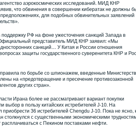
 агентство аэрокосмических исследований. МИД КНР
явив, что обвинения в совершении кибератак не должны б
 предположениях, для подобных обвинительных заявлений
ельств».
ь поддержку РФ на фоне ужесточения санкций Запада в
 Официальный представитель МИД КНР заявил: «Мы
дносторонних санкций… У Китая и России отношения
вопросах защиты государственного суверенитета КНР и Ро
е правила по борьбе со шпионажем, введенные Министерст
влены на «предотвращение и пресечение противозаконной
гентов других стран».
ласти Ирана более не рассматривают вариант покупки
и выбор в пользу китайских истребителей J-10. На
 приобрести 36 истребителей Chengdu J-10. Пока не ясно, 
ан столкнулся с существенными экономическими трудностям
т расплачиваться с Пекином поставками нефти.