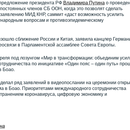
 предложение президента РФ
Владимира Путина
о проведе
 постоянных членов СБ ООН, когда это позволят сделать
 заявлению МИД КНР, саммит «даст возможность усилить
народным вопросам и противоэпидемическому
зошло сближение России и Китая, заявила канцлер Герман
деосвязи в Парламентской ассамблее Совета Европы.
преля под лозунгом «Мир в трансформации: объединим уси
отрудничества по инициативе «Один пояс – один путь» про
в Боао.
делал ряд заявлений в видеопослании на церемонии откр
ма в Боао. Приоритетами международного сотрудничества
странением коронавируса, цифровую экономику и
на