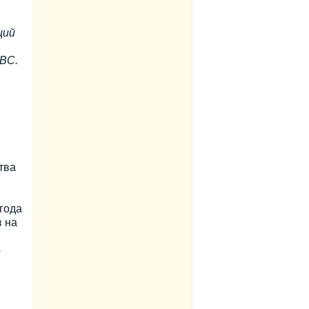
ций
ВС.
тва
года
в на
о