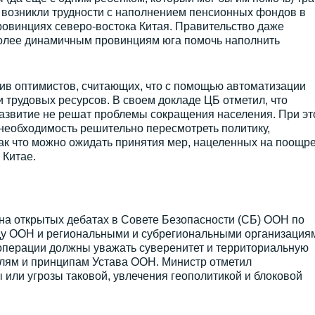
 возникли трудности с наполнением пенсионных фондов в
овинциях северо-востока Китая. Правительство даже
более динамичным провинциям юга помочь наполнить
ив оптимистов, считающих, что с помощью автоматизации
трудовых ресурсов. В своем докладе ЦБ отметил, что
развитие не решат проблемы сокращения населения. При эт
необходимость решительно пересмотреть политику,
к что можно ожидать принятия мер, нацеленных на поощр
 Китае.
на открытых дебатах в Совете Безопасности (СБ) ООН по
у ООН и региональными и субрегиональными организация
 операции должны уважать суверенитет и территориальную
елям и принципам Устава ООН. Министр отметил
или угрозы таковой, увлечения геополитикой и блоковой