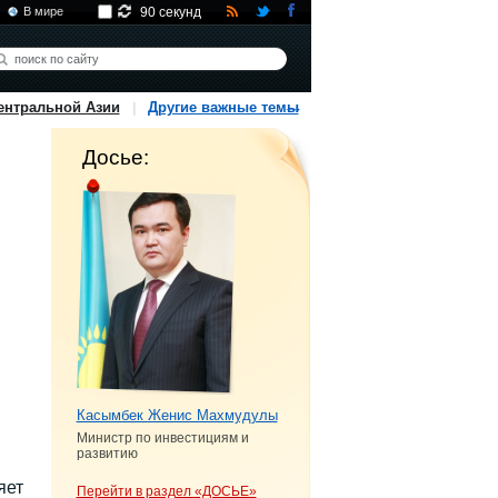
В мире
90 секунд
ентральной Азии
Другие важные темы
Досье:
Касымбек Женис Махмудулы
Министр по инвестициям и
развитию
яет
Перейти в раздел «ДОСЬЕ»