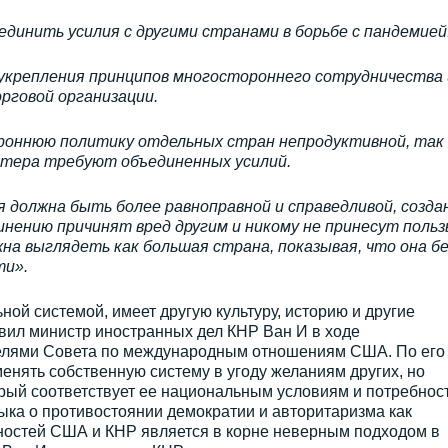
динить усилия с другими странами в борьбе с пандемией
 укрепления принципов многостороннего сотрудничества 
рговой организации.
оннюю политику отдельных стран непродуктивной, так 
ктера требуют объединенных усилий.
я должна быть более равноправной и справедливой, созда
инению причинят вред другим и никому не принесут польз
на выглядеть как большая страна, показывая, что она б
ти».
ной системой, имеет другую культуру, историю и другие
вил министр иностранных дел КНР Ван И в ходе
елями Совета по международным отношениям США. По его
менять собственную систему в угоду желаниям других, но
торый соответствует ее национальным условиям и потребнос
ыка о противостоянии демократии и авторитаризма как
остей США и КНР является в корне неверным подходом в