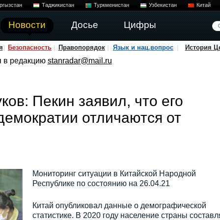
ргызстан
Таджикистан
Туркменистан
Узбекистан
Китай
Новости
Досье
Цифры
я
Безопасность
Правопорядок
Язык и нац.вопрос
История Ц
я в редакцию
stanradar@mail.ru
ов: Пекин заявил, что его
демократии отличаются от
Мониторинг ситуации в Китайской Народной
Республике по состоянию на 26.04.21
Китай опубликовал данные о демографической
статистике. В 2020 году население страны составл