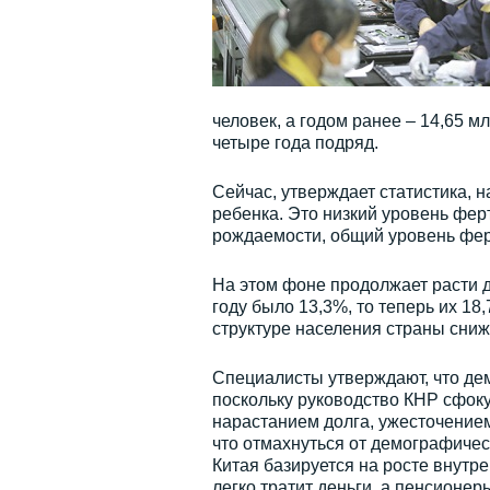
человек, а годом ранее – 14,65 
четыре года подряд.
Сейчас, утверждает статистика, 
ребенка. Это низкий уровень фер
рождаемости, общий уровень фер
На этом фоне продолжает расти д
году было 13,3%, то теперь их 18
структуре населения страны снижа
Специалисты утверждают, что де
поскольку руководство КНР сфок
нарастанием долга, ужесточением
что отмахнуться от демографичес
Китая базируется на росте внутр
легко тратит деньги, а пенсионер