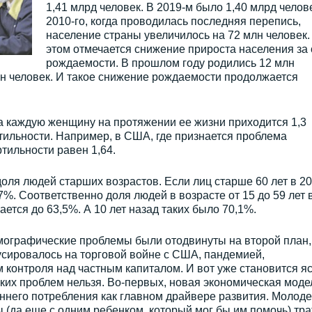
1,41 млрд человек. В 2019-м было 1,40 млрд челов
2010-го, когда проводилась последняя перепись,
население страны увеличилось на 72 млн человек.
этом отмечается снижение прироста населения за 
рождаемости. В прошлом году родились 12 млн
млн человек. И такое снижение рождаемости продолжается
на каждую женщину на протяжении ее жизни приходится 1,3
тильности. Например, в США, где признается проблема
тильности равен 1,64.
оля людей старших возрастов. Если лиц старше 60 лет в 2
,7%. Соответственно доля людей в возрасте от 15 до 59 лет 
ется до 63,5%. А 10 лет назад таких было 70,1%.
мографические проблемы были отодвинуты на второй план,
усировалось на торговой войне с США, пандемией,
 контроля над частным капиталом. И вот уже становится яс
ких проблем нельзя. Во-первых, новая экономическая моде
еннего потребления как главном драйвере развития. Молод
ы (да еще с одним ребенком, который мог бы им помочь) тра