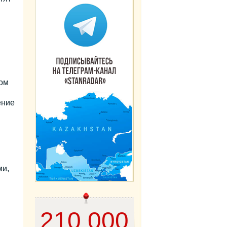
ом
ение
ми,
210 000