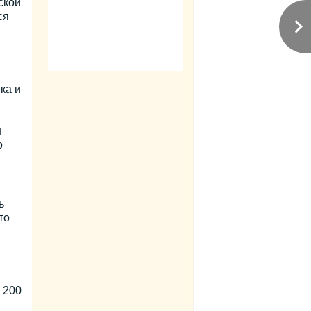
ской
ся
ка и
н
о
ь
то
 200