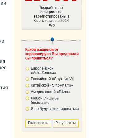
нии
безработных
официально
зарегистрированы в
Кыргызстане в 2014
году
ии
Какой вакциной от
коронавируса Вы предпочли
бы привиться?
лия
шел
Европейской
«AstraZeneca»
Российской «Спутник V»
Китайской «SinoPharm»
ытия
Американской «Pfizer»
Любой, лишь бы
бесплатно
Я не буду вакцинироваться