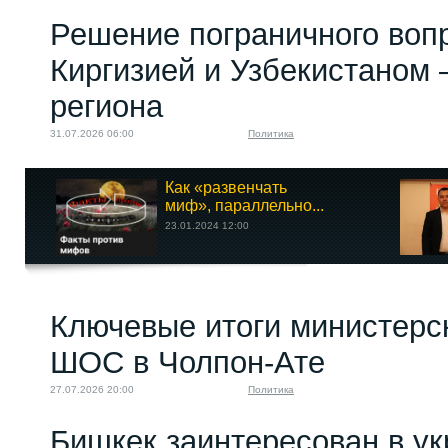
Решение пограничного воп
Киргизией и Узбекистаном 
региона
31.07.2026 06:00
Политика
Как «развенчать
миф», параллельно...
23.01.2024 12:00
Ключевые итоги министерс
ШОС в Чолпон-Ате
27.07.2026 20:00
Политика
Бишкек заинтересован в у