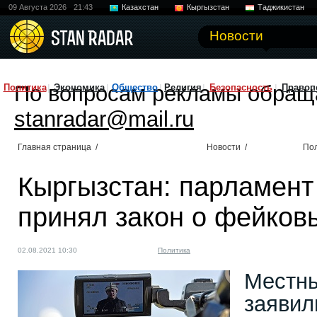
09 Августа 2026
21:43
Казахстан
Кыргызстан
Таджикистан
Новости
По вопросам рекламы обращ
Политика
Экономика
Общество
Религия
Безопасность
Правоп
stanradar@mail.ru
Главная страница
/
Новости
/
По
Кыргызстан: парламент
принял закон о фейков
02.08.2021 10:30
Политика
Местны
заявил