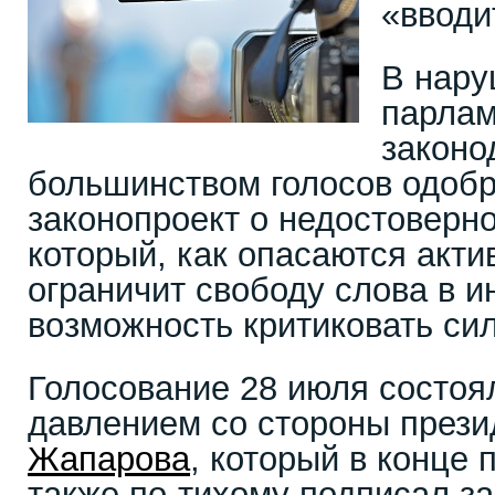
«вводи
В нар
парлам
законо
большинством голосов одоб
законопроект о недостоверн
который, как опасаются акт
ограничит свободу слова в и
возможность критиковать сил
Голосование 28 июля состоя
давлением со стороны през
Жапарова
, который в конце
также по-тихому подписал з