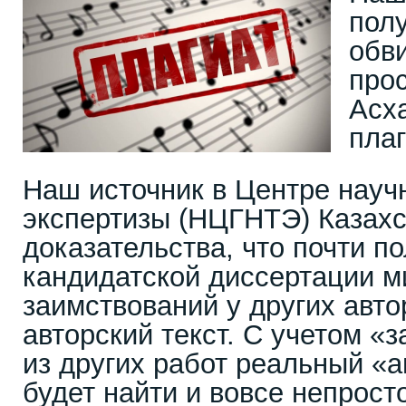
пол
обв
про
Асх
пла
Наш источник в Центре науч
экспертизы (НЦГНТЭ) Казахс
доказательства, что почти п
кандидатской диссертации м
заимствований у других авт
авторский текст. С учетом «
из других работ реальный «а
будет найти и вовсе непросто