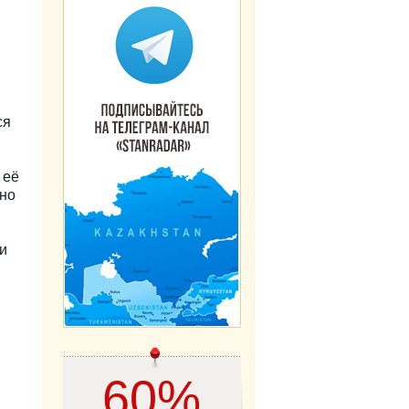
ся
 её
но
и
60%