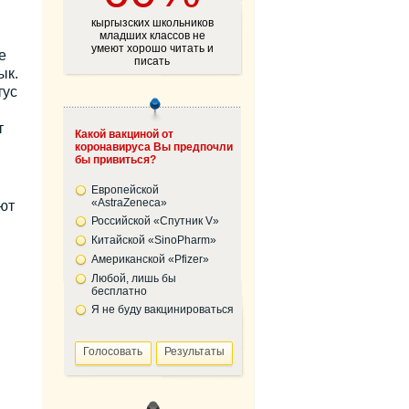
кыргызских школьников
младших классов не
умеют хорошо читать и
е
писать
ык.
тус
т
Какой вакциной от
коронавируса Вы предпочли
бы привиться?
Европейской
«AstraZeneca»
ют
Российской «Спутник V»
Китайской «SinoPharm»
Американской «Pfizer»
Любой, лишь бы
бесплатно
Я не буду вакцинироваться