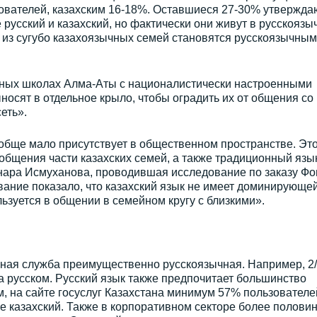
ователей, казахским 16-18%. Оставшиеся 27-30% утверждаю
 русский и казахский, но фактически они живут в русскоязы
 из сугубо казахоязычных семей становятся русскоязычны
ных школах Алма-Аты с националистически настроенными
носят в отдельное крыло, чтобы оградить их от общения со
сеть».
вообще мало присутствует в общественном пространстве. Это
бщения части казахских семей, а также традиционный язы
ьнара Исмуханова, проводившая исследование по заказу Фо
вание показало, что казахский язык не имеет доминирующе
льзуется в общении в семейном кругу с близкими».
нная служба преимущественно русскоязычная. Например, 2
 русском. Русский язык также предпочитает большинство
, на сайте госуслуг Казахстана минимум 57% пользователе
е казахский. Также в корпоративном секторе более полови