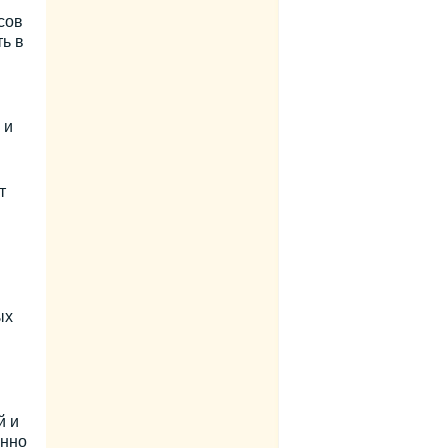
сов
ь в
 и
т
ых
й и
енно