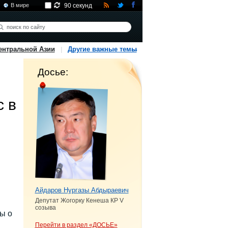
В мире
90 секунд
ентральной Азии
Другие важные темы
Досье:
 в
Айдаров Нургазы Абдыраевич
н
Депутат Жогорку Кенеша КР V
созыва
ы о
Перейти в раздел «ДОСЬЕ»