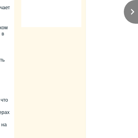
чает
ком
 в
ть
 что
ерах
 на