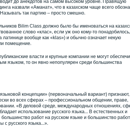
водит до анекдотов на самом высоком уровне. Правящую
инга назвали «Аманат», что в казахском чаще всего обозна
 Называть так партию – просто смешно.
ьников Bilim Class должно было бы именоваться на казахс
твованное слово «клас», если уж оно кому-то понадобилось,
а латинице вообще как «klas») и обычно означает некую
или помещение.
спубликанские власти и крупные компании не могут обеспечи
ым языком, то он явно непопулярен среди большинства
зыковой концепции» (первоначальный вариант) признают,
ески во всех сферах – профессиональном общении, праве,
зовании. «В деловой среде, международных отношениях, сф
бладает использование русского языка... В естественных и
 большинство работ на русском языке и большинство работ
 с русского языка...».