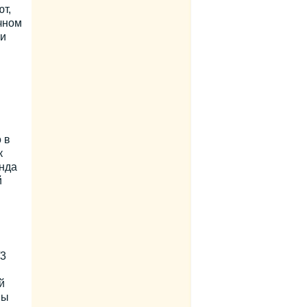
т,
чном
ми
 в
к
нда
й
/3
й
ны