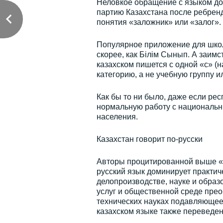
Неловкое обращение с языком до
партию Казахстана после ребренд
понятия «заложник» или «залог».
Популярное приложение для школ
скорее, как Бiлiм Сынып. А заимс
казахском пишется с одной «с» (н
категорию, а не учебную группу 
Как бы то ни было, даже если ре
нормальную работу с национальн
населения.
Казахстан говорит по-русски
Авторы процитированной выше «я
русский язык доминирует практич
делопроизводстве, науке и обра
услуг и общественной среде прео
технических науках подавляющее
казахском языке также переведены