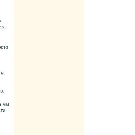
у
се,
осто
ла
в.
а мы
сти