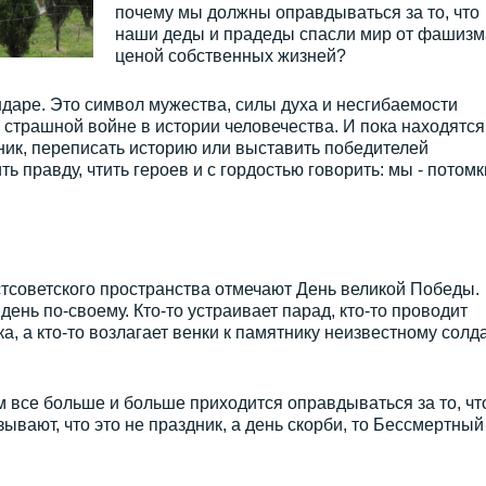
почему мы должны оправдываться за то, что
наши деды и прадеды спасли мир от фашизм
ценой собственных жизней?
ендаре. Это символ мужества, силы духа и несгибаемости
 страшной войне в истории человечества. И пока находятся 
дник, переписать историю или выставить победителей
ь правду, чтить героев и с гордостью говорить: мы - потомк
стсоветского пространства отмечают День великой Победы.
день по-своему. Кто-то устраивает парад, кто-то проводит
, а кто-то возлагает венки к памятнику неизвестному солд
м все больше и больше приходится оправдываться за то, чт
зывают, что это не праздник, а день скорби, то Бессмертный
.