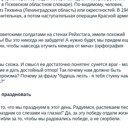
 в Псковском областном словаре). По-видимому, человек,
з Тихвина (Ленинградская область) или окрестностей. В 19
нительная, а потом наступательная операции Красной арми
оветскими солдатами на стенах Рейхстага, имели похожий
! Вы это никогда не забудете! А нужно будет, мы придем ещ
н, чтобы навсегда отучить немцев от меча» (орфография
ы схожа. И смысл ее достаточно понятен: сунется враг - м
ние и дать достойный отпор! Так почему нам должно быть
роизма? Почему за фразу “будешь лезть - я тебя стукну на
?”
е праздновать
 то, что мы празднуем в этот день. Радуемся, распеваем пес
праздник со слезами на глазах!” Да, за эту победу отдали жиз
ибли за то, чтобы мы радовались победе, а не скорбели.