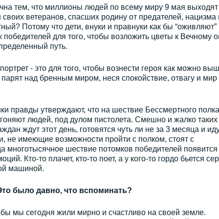
на тем, что миллионы людей по всему миру 9 мая выходят
и своих ветеранов, спасших родину от предателей, нацизма 
ый? Потому что дети, внуки и правнуки как бы “оживляют”
лк победителей для того, чтобы возложить цветы к Вечному 
определенный путь.
портрет - это для того, чтобы вознести героя как можно выш
и парят над бренным миром, неся спокойствие, отвагу и мир
ки правды утверждают, что на шествие Бессмертного полк
сгоняют людей, под дулом пистолета. Смешно и жалко таких
ждан ждут этот день, готовятся чуть ли не за 3 месяца и ид
, не имеющие возможности пройти с полком, стоят с
гда многотысячное шествие потомков победителей появится
ций. Кто-то плачет, кто-то поет, а у кого-то гордо бьется се
ой машиной.
Это было давно, что вспоминать?
обы мы сегодня жили мирно и счастливо на своей земле.