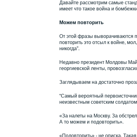
Давайте рассмотрим самые станда
имеет что такое война и бомбежки
Можем повторить
От этой фразы выворачиваются п
повторить это отсыл к войне, мо
никогда”.
Недавно президент Молдовы Майя 
георгиевской ленты, провозгласил
Заглядываем на достаточно проз
“Самый вероятный первоисточник
неизвестным советским солдатом 
«За налеты на Москву. За обстре
А то можем и подовторить».
«Подовторить» - не описка. Така