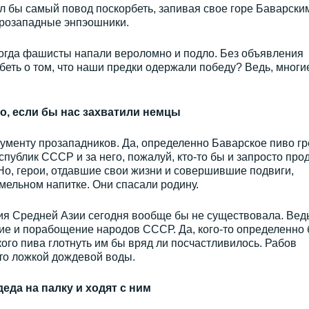
л бы самый повод поскорбеть, запивая свое горе Баварски
прозападные энпэошники.
, когда фашисты напали вероломно и подло. Без объявления
еть о том, что наши предки одержали победу? Ведь, многи
о, если бы нас захватили немцы
ументу прозападников. Да, определенно Баварское пиво гр
публик СССР и за него, пожалуй, кто-то бы и запросто про
 Но, герои, отдавшие свои жизни и совершившие подвиги,
мельном напитке. Они спасали родину.
ния Средней Азии сегодня вообще бы не существовала. Вед
ие и порабощение народов СССР. Да, кого-то определенно
кого пива глотнуть им бы вряд ли посчастливилось. Рабов
что ложкой дождевой воды.
еда на палку и ходят с ним