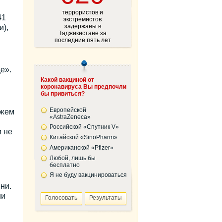
террористов и
41
экстремистов
задержаны в
и),
Таджикистане за
последние пять лет
е».
Какой вакциной от
коронавируса Вы предпочли
бы привиться?
Европейской
ожем
«AstraZeneca»
Российской «Спутник V»
м не
Китайской «SinoPharm»
Американской «Pfizer»
Любой, лишь бы
бесплатно
Я не буду вакцинироваться
ни.
ни