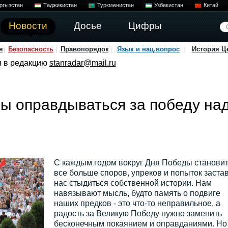
ргызстан
Таджикистан
Туркменистан
Узбекистан
Китай
Новости
Досье
Цифры
я
Безопасность
Правопорядок
Язык и нац.вопрос
История Ц
я в редакцию
stanradar@mail.ru
ы оправдываться за победу на
С каждым годом вокруг Дня Победы станови
все больше споров, упреков и попыток заста
нас стыдиться собственной истории. Нам
навязывают мысль, будто память о подвиге
наших предков - это что-то неправильное, а
радость за Великую Победу нужно заменить
бесконечным покаянием и оправданиями. Но