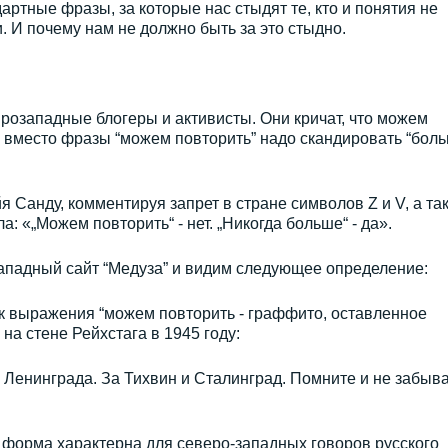
ртные фразы, за которые нас стыдят те, кто и понятия не
. И почему нам не должно быть за это стыдно.
розападные блогеры и активисты. Они кричат, что можем
л, вместо фразы “можем повторить” надо скандировать “бол
Санду, комментируя запрет в стране символов Z и V, а та
а: «„Можем повторить“ - нет. „Никогда больше“ - да».
ападный сайт “Медуза” и видим следующее определение:
 выражения “можем повторить - граффито, оставленное
на стене Рейхстага в 1945 году:
л Ленинграда. За Тихвин и Сталинград. Помните и не забыва
я форма характерна для северо-западных говоров русского