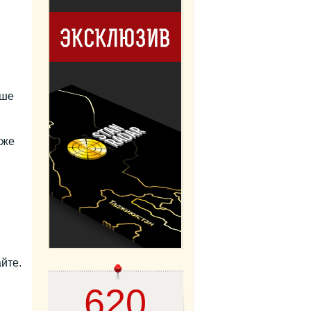
ьше
кже
йте.
620