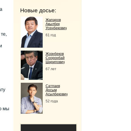
а
Новые досье:
Жапаров
Акылбек
Усенбекович
те,
61 год
и
Жээнбеков
Сооронбай
Шарипович
67 лет
Сатпаев
ату
Досым
Асылбекович
52 года
о мы