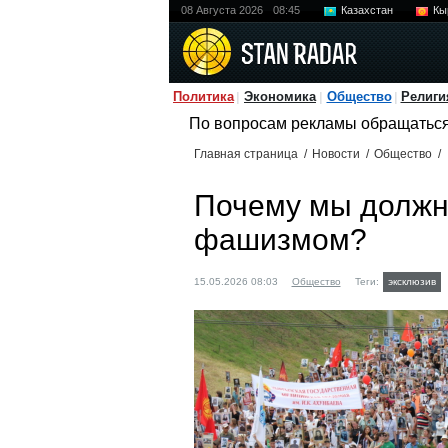
08 Августа 2026
08:45
Казахстан
Кы
Политика
Экономика
Общество
Религи
По вопросам рекламы обращатьс
Главная страница
/
Новости
/
Общество
/
Почему мы должн
фашизмом?
15.05.2026 08:03
Общество
Теги:
эксклюзив