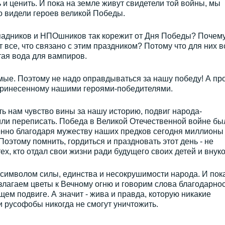
 и ценить. И пока на земле живут свидетели той войны, мы
то видели героев великой Победы.
ападников и НПОшников так корежит от Дня Победы? Почем
т все, что связано с этим праздником? Потому что для них в
ятая вода для вампиров.
ые. Поэтому не надо оправдываться за нашу победу! А пр
у, принесенному нашими героями-победителями.
ть нам чувство вины за нашу историю, подвиг народа-
или переписать. Победа в Великой Отечественной войне бы
менно благодаря мужеству наших предков сегодня миллионы
оэтому помнить, гордиться и праздновать этот день - не
х, кто отдал свои жизни ради будущего своих детей и внуко
 символом силы, единства и несокрушимости народа. И пок
злагаем цветы к Вечному огню и говорим слова благодарно
ем подвиге. А значит - жива и правда, которую никакие
и русофобы никогда не смогут уничтожить.