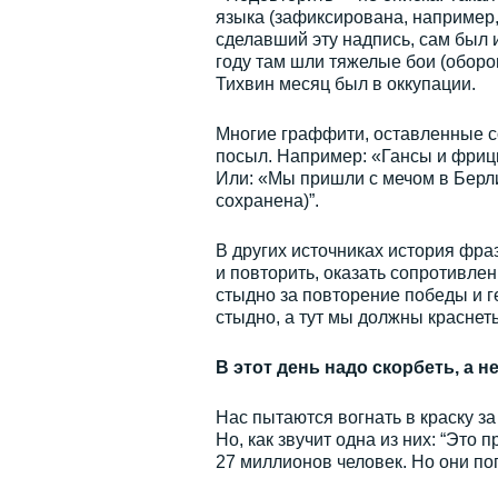
языка (зафиксирована, например,
сделавший эту надпись, сам был и
году там шли тяжелые бои (оборо
Тихвин месяц был в оккупации.
Многие граффити, оставленные с
посыл. Например: «Гансы и фрицы
Или: «Мы пришли с мечом в Берли
сохранена)”.
В других источниках история фраз
и повторить, оказать сопротивле
стыдно за повторение победы и ге
стыдно, а тут мы должны краснеть
В этот день надо скорбеть, а н
Нас пытаются вогнать в краску за
Но, как звучит одна из них: “Это 
27 миллионов человек. Но они пог