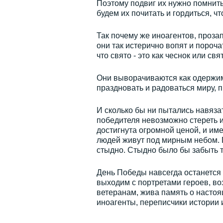
Поэтому подвиг их нужно помнить
будем их почитать и гордиться, ч
Так почему же иноагентов, проз
они так истерично вопят и пороча
что свято - это как чеснок или св
Они выворачиваются как одержим
праздновать и радоваться мир
И сколько бы ни пытались навяза
победителя невозможно стереть 
достигнута огромной ценой, и и
людей живут под мирным небом. П
стыдно. Стыдно было бы забыть те
День Победы навсегда останется
выходим с портретами героев, во
ветеранам, жива память о настоящ
иноагенты, переписчики истории 