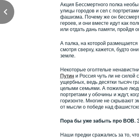
Акция Бессмертного полка необыч
улицы городов и сел с портретам
фашизма. Почему же он бессмертн
героев, и они вместе идут как по
или отдать дань памяти, пройдя 
А палка, на которой размещается 
смотря сверху, кажется, будто он
земле.
Некоторые оголтелые ненавистни
Путин
и Россия чуть ли не силой 
ущербных, ведь десятки тысяч гра
целыми семьями. А пожилые люди
портретами у обочины и ждут, ко
горизонте. Многие не скрывают эмо
от мысли о победе над фашистск
Пора бы уже забыть про ВОВ. 
Наши предки сражались за то, чт