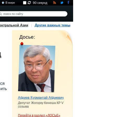
В мире
90 секунд
ентральной Азии
Другие важные темы
Досье:
д
тся
вить
Абдиев Курмантай Абдиевич
Депутат Жогорку Кенеша КР V
созыва
Перейти в раздел «ДОСЬЕ»