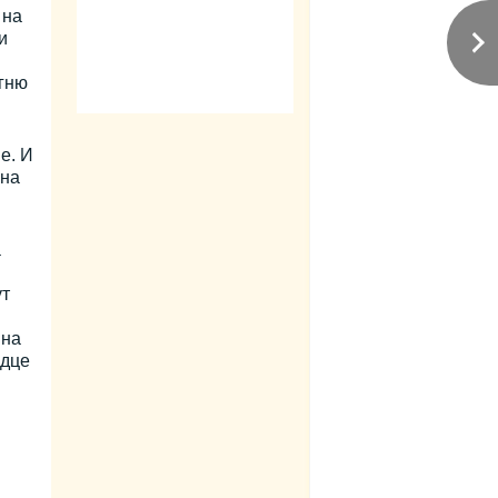
 на
и
огню
е. И
 на
а
ут
 на
рдце