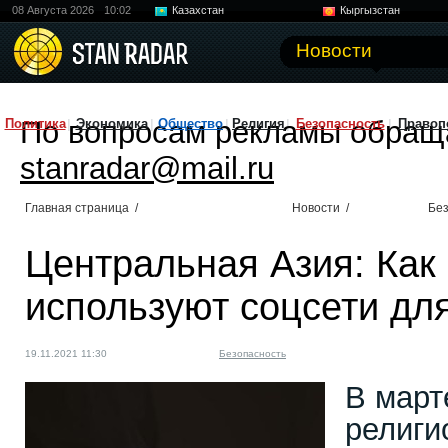
08 Августа 2026
10:02
Казахстан
Кыргызстан
Узбекистан
Китай
Новости
По вопросам рекламы обращ
Политика
Экономика
Общество
Религия
Безопасность
Правоп
stanradar@mail.ru
Главная страница
/
Новости
/
Без
Центральная Азия: Как
используют соцсети дл
19.11.2021 11:30
Безопасность
В март
религи