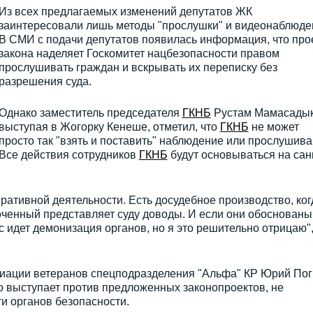
Из всех предлагаемых изменений депутатов ЖК
заинтересовали лишь методы "прослушки" и видеонаблюде
В СМИ с подачи депутатов появилась информация, что про
закона наделяет Госкомитет нацбезопасности правом
прослушивать граждан и вскрывать их переписку без
разрешения суда.
Однако заместитель председателя
ГКНБ
Рустам Мамасадык
выступая в Жогорку Кенеше, отметил, что
ГКНБ
не может
просто так "взять и поставить" наблюдение или прослушива
Все действия сотрудников
ГКНБ
будут основываться на сан
еративной деятельности. Есть досудебное производство, ког
ченный представляет суду доводы. И если они обоснованы
 идет демонизация органов, но я это решительно отрицаю",
иации ветеранов спецподразделения "Альфа" КР Юрий Пог
 кто выступает против предложенных законопроектов, не
и органов безопасности.