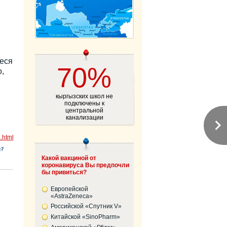
еся
70%
,
кыргызских школ не
подключены к
центральной
канализации
.html
Какой вакциной от
коронавируса Вы предпочли
бы привиться?
Европейской
«AstraZeneca»
Российской «Спутник V»
Китайской «SinoPharm»