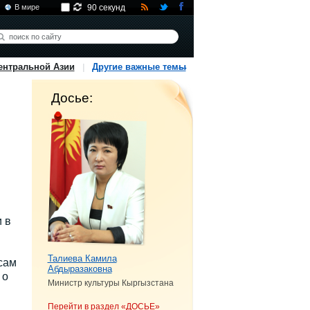
В мире
90 секунд
ентральной Азии
Другие важные темы
Досье:
 в
Талиева Камила
сам
Абдыразаковна
 о
Министр культуры Кыргызстана
Перейти в раздел «ДОСЬЕ»