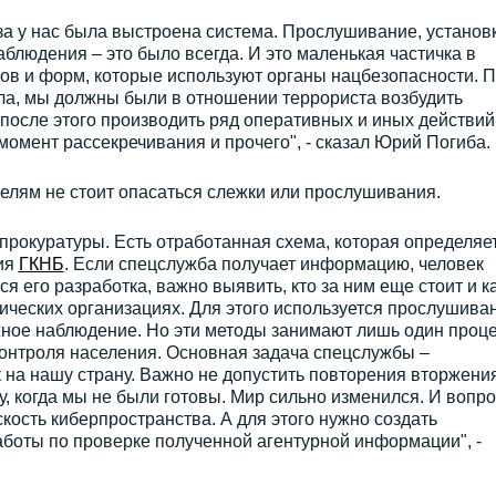
а у нас была выстроена система. Прослушивание, установ
аблюдения – это было всегда. И это маленькая частичка в
ов и форм, которые используют органы нацбезопасности. 
ла, мы должны были в отношении террориста возбудить
 после этого производить ряд оперативных и иных действий.
 момент рассекречивания и прочего", - сказал Юрий Погиба.
телям не стоит опасаться слежки или прослушивания.
 прокуратуры. Есть отработанная схема, которая определяе
вия
ГКНБ
. Если спецслужба получает информацию, человек
ся его разработка, важно выявить, кто за ним еще стоит и к
ических организациях. Для этого используется прослушива
жное наблюдение. Но эти методы занимают лишь один проц
контроля населения. Основная задача спецслужбы –
на нашу страну. Важно не допустить повторения вторжени
ду, когда мы не были готовы. Мир сильно изменился. И вопр
кость киберпространства. А для этого нужно создать
боты по проверке полученной агентурной информации", -