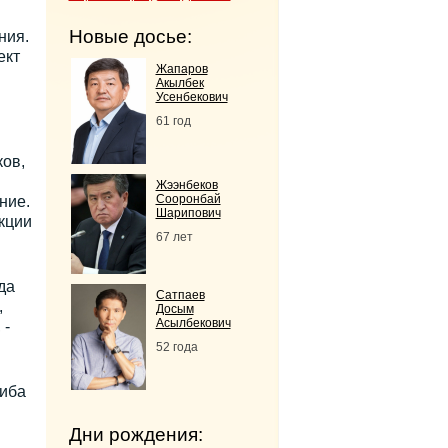
Новые досье:
ния.
ект
Жапаров
Акылбек
Усенбекович
61 год
ов,
Жээнбеков
Сооронбай
ние.
Шарипович
кции
67 лет
да
Сатпаев
,
Досым
Асылбекович
 -
52 года
иба
Дни рождения: