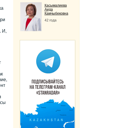
Касымалиева
ка
Аида
Камчыбековна
При
42 года
 И,
т
ак
ние,
ент
я
осы