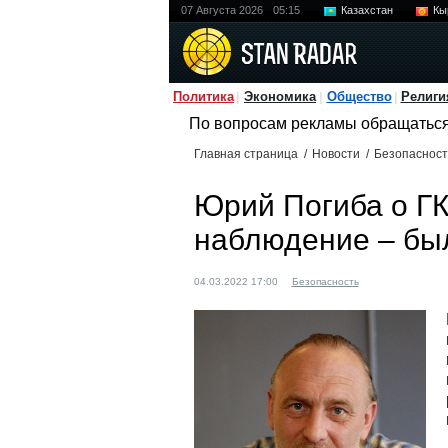
07 Августа 2026
05:15
Казахстан
Кы
Политика
Экономика
Общество
Религи
По вопросам рекламы обращатьс
Главная страница
/
Новости
/
Безопасност
Юрий Погиба о Г
наблюдение – бы
04.03.2022 17:00
Безопасность