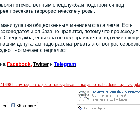
озволят отечественным спецслужбам подстроится под
ее пресекать террористические угрозы.
и манипуляция общественным мнением стала легче. Есть
законодательная база не нравится, потому что происходит
и. Спецслужба, если она не подстраивается под изменяющи
 нашим депутатам надо рассматривать этот вопрос серьезно
здно", - отмечает специалист.
 на
Facebook
,
Twitter
и
Telegram
oc/414981_uriy_pogiba_o_gknb:_proslyshivanie_naryjnoe_nabludenie_byli_vsegda
tter
ВКонтакте