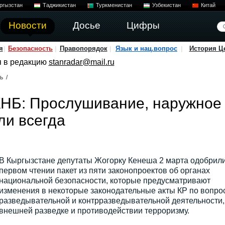
ргызстан
Таджикистан
Туркменистан
Узбекистан
Китай
Новости
Досье
Цифры
я
Безопасность
Правопорядок
Язык и нац.вопрос
История Ц
я в редакцию
stanradar@mail.ru
ь
/
КНБ: Прослушивание, наружное
ли всегда
В Кыргызстане депутаты Жогорку Кенеша 2 марта одобрили
первом чтении пакет из пяти законопроектов об органах
национальной безопасности, которые предусматривают
изменения в некоторые законодательные акты КР по вопро
разведывательной и контрразведывательной деятельности,
внешней разведке и противодействии терроризму.