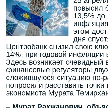
25 апрел
повысил б
13,5% до 
инфляция
этом дост
дня спуст
Центробанк снизил свою клю
14%, при годовой инфляции 
Здесь возникает очевидный 
финансовые регуляторы двух
сложившуюся ситуацию по-
попросили расставить точки 
экономиста Мурата Темирхан
– Мурат Рахжанович, объя