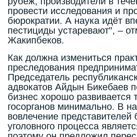
рубеж, производители в тече
провести исследования и про
бюрократии. А наука идёт впе
пестициды устаревают", – о
Жакипбеков.
Как должна измениться практ
преследования предпринима
Председатель республиканск
адвокатов Айдын Бикебаев п
бизнес хорошо развивается т
госорганов минимально. В н
вовлечение представителей 
уголовного процесса являет
поэтому он предложил перес