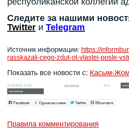
республиканской коллегии а
Следите за нашими новос
Twitter
и
Telegram
Источник информации:
https://informbu
rasskazali-cego-zdut-ot-vlastei-posle-vs
Показать все новости с:
Касым-Жом
22.05.2022 12:00
Экономика
Теги:
геоп
экономика
Facebook
Одноклассники
Twitter
ВКонтакте
Правила комментирования