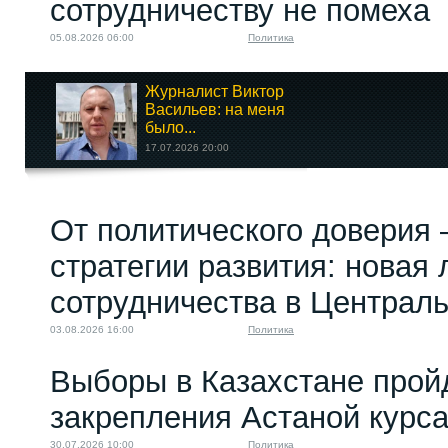
сотрудничеству не помеха
05.08.2026 06:00
Политика
Журналист Виктор
Васильев: на меня
было...
17.07.2026 20:00
Антиамериканское
От политического доверия 
сотрудничество...
18.04.2023 08:00
стратегии развития: новая 
сотрудничества в Централ
03.08.2026 16:00
Политика
Выборы в Казахстане прой
закрепления Астаной курс
30.07.2026 10:00
Политика