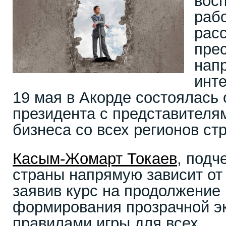
вос
раб
рас
пре
нап
инте
19 мая в Акорде состоялась 
президента с представителя
бизнеса со всех регионов ст
Касым-Жомарт Токаев
, подч
страны напрямую зависит от
заявив курс на продолжение
формирования прозрачной э
правилами игры для всех.