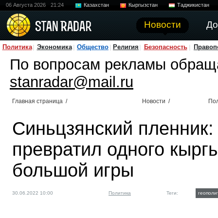
06 Августа 2026
21:24
Казахстан
Кыргызстан
Таджикистан
Новости
До
Политика
Экономика
Общество
Религия
Безопасность
Правоп
По вопросам рекламы обращ
stanradar@mail.ru
Главная страница
/
Новости
/
По
Синьцзянский пленник:
превратил одного кыргы
большой игры
30.06.2022 10:00
Политика
Теги:
геополи