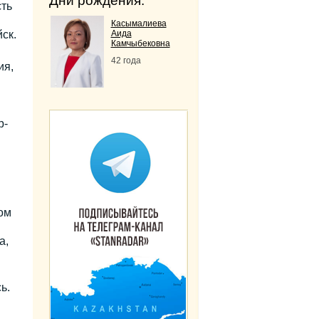
Дни рождения:
ть
Касымалиева
ск.
Аида
Камчыбековна
42 года
ия,
р-
ом
а,
ь.