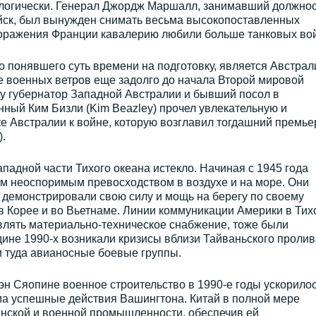
ологически. Генерал Джордж Маршалл, занимавший должнос
йск, был вынужден снимать весьма высокопоставленных
оражения Франции кавалерию любили больше танковых вой
 понявшего суть времени на подготовку, является Австрал
е военных ветров еще задолго до начала Второй мировой
ду губернатор Западной Австралии и бывший посол в
ный Ким Бизли (Kim Beazley) прочел увлекательную и
е Австралии к войне, которую возглавил тогдашний премье
.
адной части Тихого океана истекло. Начиная с 1945 года
 неоспоримым превосходством в воздухе и на море. Они
 и демонстрировали свою силу и мощь на берегу по своему
в Корее и во Вьетнаме. Линии коммуникации Америки в Тих
влять материально-техническое снабжение, тоже были
ине 1990-х возникали кризисы вблизи Тайваньского пролив
 туда авианосные боевые группы.
эн Сяопине военное строительство в 1990-е годы ускорилос
ма успешные действия Вашингтона. Китай в полной мере
нской и военной промышленности, обеспечив ей