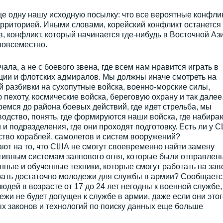
ще одну нашу исходную посылку: что все вероятные конфли
ерриторией. Иными словами, корейский конфликт останется
, конфликт, который начинается где-нибудь в Восточной Ази
повсеместно.
ала, а не с боевого звена, где всем нам нравится играть в
ии и флотских адмиралов. Мы должны иначе смотреть на
 разбивки на сухопутные войска, военно-морские силы,
пехоту, космические войска, береговую охрану и так далее
ремся до района боевых действий, где идет стрельба, мы
дство, понять, где формируются наши войска, где набира
 и подразделения, где они проходят подготовку. Есть ли у 
ство кораблей, самолетов и систем вооружений?
ют на то, что США не смогут своевременно найти замену
тивным системам залпового огня, которые были отправлен
енные и обученные техники, которые смогут работать на зав
ать достаточно молодежи для службы в армии? Сообщаетс
дей в возрасте от 17 до 24 лет негодны к военной службе,
ежи не будет допущен к службе в армии, даже если они этог
ых законов и технологий по поиску данных еще больше