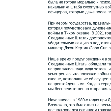
была не готова морально и псих
начальника штаба сухопутных во
офицеров, которые даже после п
Примером государства, правильно
которая почувствовала дуновени
войны в Тихом океане. В 2021 го
Соединенных Штатах достопочтен
убедительную лекцию о подготовк
министр Джон Кертин (John Curtin)
Наше время предупреждения в зап
Соединенные Штаты обладали там
направлялись туда, куда хотели,
усмотрению, что показали войны 
океане, позволявшие ей осущест
непревзойденными. Когда в серед
мы беспрепятственно отправляли
Начавшееся в 1980-х годах при Д
Возможно, это был ответ на весь
воспользовался слиянием гражда