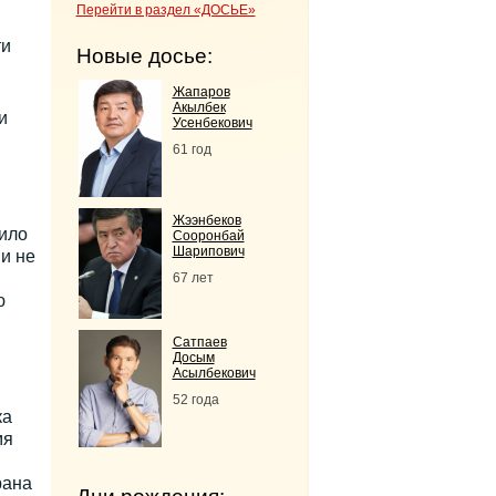
Перейти в раздел «ДОСЬЕ»
ти
Новые досье:
Жапаров
Акылбек
и
Усенбекович
61 год
Жээнбеков
ило
Сооронбай
Шарипович
и не
67 лет
ю
Сатпаев
Досым
Асылбекович
52 года
ка
мя
рана