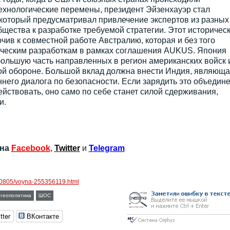
ехнологические перемены, президент Эйзенхауэр стал
 который предусматривал привлечение экспертов из разных
бщества к разработке требуемой стратегии. Этот историчес
ив к совместной работе Австралию, которая и без того
ическим разработкам в рамках соглашения AUKUS. Япония
большую часть направленных в регион американских войск 
ной обороне. Большой вклад должна внести Индия, являющ
его диалога по безопасности. Если зарядить это объедин
ействовать, оно само по себе станет силой сдерживания,
и.
 на
Facebook
,
Twitter
и
Telegram
220805/voyna-255356119.html
геополитика
ШОС
tter
ВКонтакте