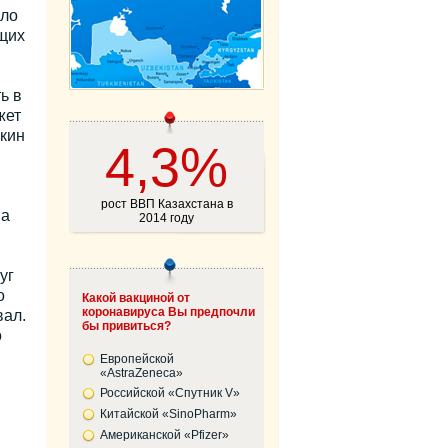
ыло
щих
ь в
жет
екин
4,3%
рост ВВП Казахстана в
ва
2014 году
уг
о
Какой вакциной от
коронавируса Вы предпочли
вал.
бы привиться?
о
Европейской
«AstraZeneca»
Российской «Спутник V»
Китайской «SinoPharm»
Американской «Pfizer»