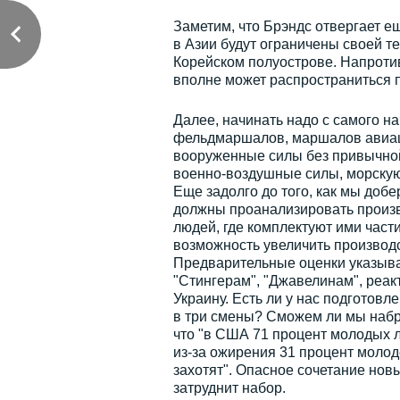
Заметим, что Брэндс отвергает е
в Азии будут ограничены своей т
Корейском полуострове. Напротив
вполне может распространиться 
Далее, начинать надо с самого нач
фельдмаршалов, маршалов авиац
вооруженные силы без привычной
военно-воздушные силы, морскую 
Еще задолго до того, как мы добе
должны проанализировать произво
людей, где комплектуют ими части
возможность увеличить производ
Предварительные оценки указыва
"Стингерам", "Джавелинам", реак
Украину. Есть ли у нас подготовл
в три смены? Сможем ли мы набр
что "в США 71 процент молодых лю
из-за ожирения 31 процент молод
захотят". Опасное сочетание нов
затруднит набор.