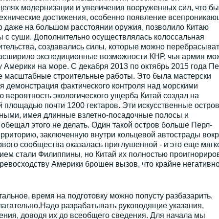
елях модернизации и увеличения вооруженных сил, что б
Технические достижения, особенно появление всепроникаю
о даже на большом расстоянии оружия, позволило Китаю
ы с суши. Дополнительно осуществлялась колоссальная
ительства, создавались силы, которые можно перебрасыват
расширило экспедиционные возможности КНР, чья армия мо
у Америки на море. С декабря 2013 по октябрь 2015 года П
 масштабные строительные работы. Это была мастерски
я демонстрация фактического контроля над морскими
 вероятность экологического ущерба Китай создал на
 площадью почти 1200 гектаров. Эти искусственные остро
ными, имея длинные взлетно-посадочные полосы и
 обещал этого не делать. Один такой остров больше Перл-
ерриторию, заключенную внутри кольцевой автострады вокр
вого сообщества оказалась приглушенной - и это еще мягк
ием стали Филиппины, но Китай их полностью проигнориро
ревосходству Америки брошен вызов, что крайне негативн
стальное, время на подготовку можно попусту разбазарить.
лагательно.Надо разрабатывать руководящие указания,
ения, доводя их до всеобщего сведения. Для начала мы