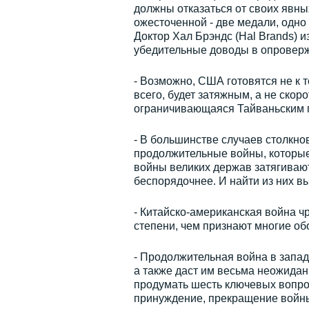
должны отказаться от своих явных
ожесточенной - две медали, одно
Доктор Хал Брэндс (Hal Brands) 
убедительные доводы в опроверже
- Возможно, США готовятся не к т
всего, будет затяжным, а не скор
ограничивающаяся Тайваньским 
- В большинстве случаев столкн
продолжительные войны, которые 
войны великих держав затягивают
беспорядочнее. И найти из них в
- Китайско-американская война ч
степени, чем признают многие об
- Продолжительная война в запа
а также даст им весьма неожида
продумать шесть ключевых вопрос
принуждение, прекращение войны