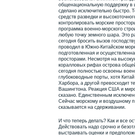
общенациональную поддержку в ц
сделано исключительно быстро. 
средств разведки и высокоточног
контролировать морские простор
программа военно-морского стро
любую точку земного шара. Это 
сегодня бросить вызов господств
проводил в Южно-Китайском море
подготовленная и осуществленна
просторами. Несмотря на высокую
коралловых рифах острова общей
сегодня полностью освоены воен
глубоководные порты, хотя Китай
Харбора, а другой превосходит т
Вашингтона. Реакция США и миро
сказано. Единственным исключен
Сейчас морскому и воздушному п
сказывается на сдерживании.
И что теперь делать? Как и все о
Действовать надо срочно и безот
выстраивать оценки и предполож