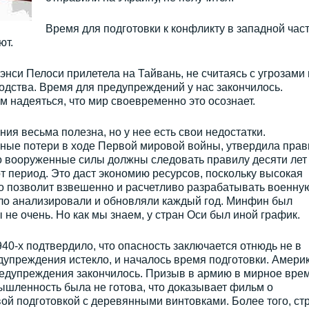
Время для подготовки к конфликту в западной час
ют.
нси Пелоси прилетела на Тайвань, не считаясь с угрозами 
одства. Время для предупреждений у нас закончилось.
м надеяться, что мир своевременно это осознает.
я весьма полезна, но у нее есть свои недостатки.
ные потери в ходе Первой мировой войны, утвердила прав
то вооруженные силы должны следовать правилу десяти лет 
от период. Это даст экономию ресурсов, поскольку высокая
это позволит взвешенно и расчетливо разрабатывать военну
ило анализировали и обновляли каждый год. Минфин был
не очень. Но как мы знаем, у стран Оси был иной график.
940-х подтвердило, что опасность заключается отнюдь не в
дупреждения истекло, и началось время подготовки. Амери
редупреждения закончилось. Призыв в армию в мирное вре
мышленность была не готова, что доказывает фильм о
ой подготовкой с деревянными винтовками. Более того, ст