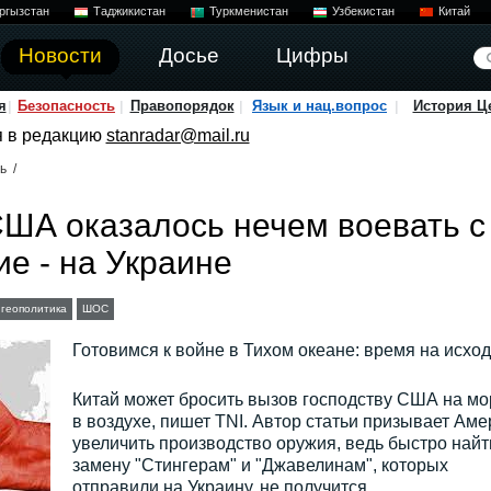
ргызстан
Таджикистан
Туркменистан
Узбекистан
Китай
Новости
Досье
Цифры
я
Безопасность
Правопорядок
Язык и нац.вопрос
История Ц
я в редакцию
stanradar@mail.ru
ь
/
: США оказалось нечем воевать с
ие - на Украине
геополитика
ШОС
Готовимся к войне в Тихом океане: время на исхо
Китай может бросить вызов господству США на мо
в воздухе, пишет TNI. Автор статьи призывает Аме
увеличить производство оружия, ведь быстро найт
замену "Стингерам" и "Джавелинам", которых
отправили на Украину, не получится.