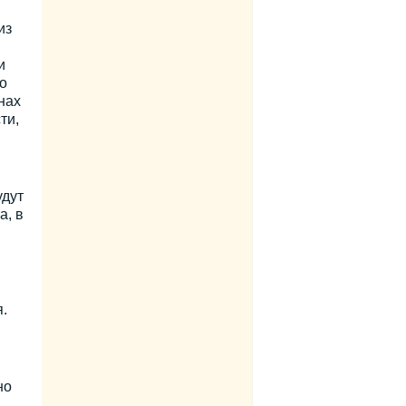
из
и
о
нах
ти,
удут
а, в
.
но