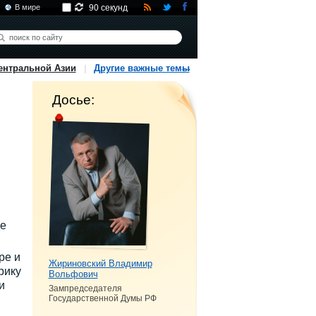
В мире
90 секунд
ентральной Азии
Другие важные темы
Досье:
де
ре и
Жириновский Владимир
рику
Вольфович
и
Зампредседателя
Государственной Думы РФ