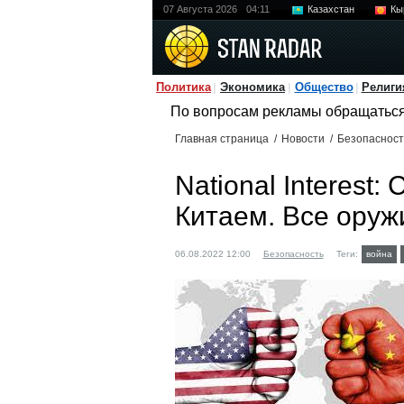
07 Августа 2026
04:11
Казахстан
Кы
Политика
Экономика
Общество
Религи
По вопросам рекламы обращатьс
Главная страница
/
Новости
/
Безопасност
National Interest
Китаем. Все оруж
06.08.2022 12:00
Безопасность
Теги:
война