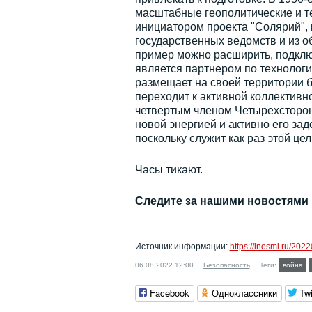
масштабные геополитические и т
инициатором проекта "Солярий",
государственных ведомств и из о
пример можно расширить, подключ
является партнером по технолог
размещает на своей территории 
переходит к активной коллектив
четвертым членом Четырехсторонн
новой энергией и активно его зад
поскольку служит как раз этой цел
Часы тикают.
Следите за нашими новостями
Источник информации:
https://inosmi.ru/20
06.08.2022 12:00
Безопасность
Теги:
война
Facebook
Одноклассники
Twi