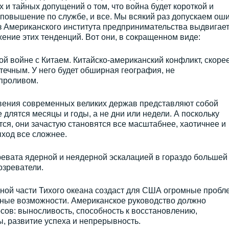
 и тайных допущений о том, что война будет короткой и
 повышение по службе, и все. Мы всякий раз допускаем оши
из Американского института предпринимательства выдвигае
ние этих тенденций. Вот они, в сокращенном виде:
ой войне с Китаем. Китайско-американский конфликт, скоре
отечным. У него будет обширная география, не
проливом.
овения современных великих держав представляют собой
длятся месяцы и годы, а не дни или недели. А поскольку
ся, они зачастую становятся все масштабнее, хаотичнее и
ыход все сложнее.
ревата ядерной и неядерной эскалацией в гораздо большей
озреватели.
дной части Тихого океана создаст для США огромные пробл
нные возможности. Американское руководство должно
ов: выносливость, способность к восстановлению,
, развитие успеха и непрерывность.