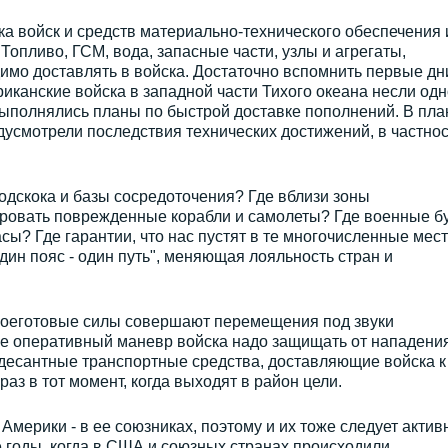
авка войск и средств материально-технического обеспечения 
опливо, ГСМ, вода, запасные части, узлы и агрегаты,
димо доставлять в войска. Достаточно вспомнить первые дн
иканские войска в западной части Тихого океана несли одн
 выполнялись планы по быстрой доставке пополнений. В пла
усмотрели последствия технических достижений, в частнос
дскока и базы сосредоточения? Где вблизи зоны
ровать поврежденные корабли и самолеты? Где военные б
ы? Где гарантии, что нас пустят в те многочисленные мест
дин пояс - один путь", меняющая лояльность стран и
 боеготовые силы совершают перемещения под звуки
 оперативный маневр войска надо защищать от нападения
 десантные транспортные средства, доставляющие войска к
раз в тот момент, когда выходят в район цели.
мерики - в ее союзниках, поэтому и их тоже следует актив
е годы, когда в США и союзных странах происходили