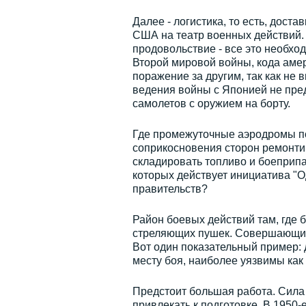
Далее - логистика, то есть, дост
США на театр военных действий. Т
продовольствие - все это необхо
Второй мировой войны, кода амер
поражение за другим, так как не
ведения войны с Японией не пред
самолетов с оружием на борту.
Где промежуточные аэродромы по
соприкосновения сторон ремонти
складировать топливо и боеприпас
которых действует инициатива "О
правительств?
Район боевых действий там, где
стреляющих пушек. Совершающие
Вот один показательный пример:
месту боя, наиболее уязвимы как 
Предстоит большая работа. Сила А
привлекать к подготовке. В 1950-