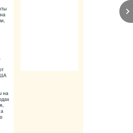
кты
 на
и,
.
ют
США
ы на
одах
я,
 а
о