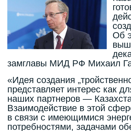
гот
дей
созд
Об э
выш
дек
замглавы МИД РФ Михаил Га
«Идея создания „тройственно
представляет интерес как дл
наших партнеров — Казахста
Взаимодействие в этой сфер
в связи с имеющимися энерг
потребностями, задачами об