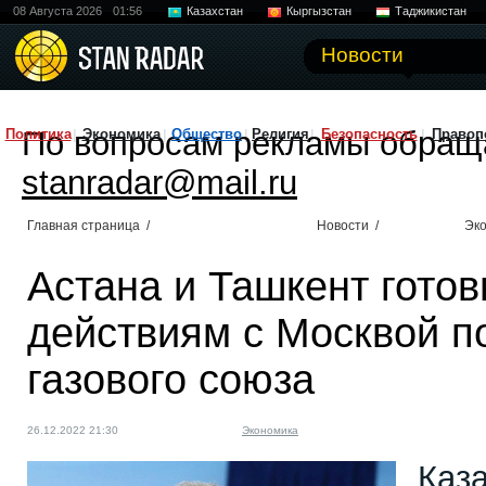
08 Августа 2026
01:56
Казахстан
Кыргызстан
Таджикистан
Новости
По вопросам рекламы обращ
Политика
Экономика
Общество
Религия
Безопасность
Правоп
stanradar@mail.ru
Главная страница
/
Новости
/
Эк
Астана и Ташкент гото
действиям с Москвой п
газового союза
26.12.2022 21:30
Экономика
Каза