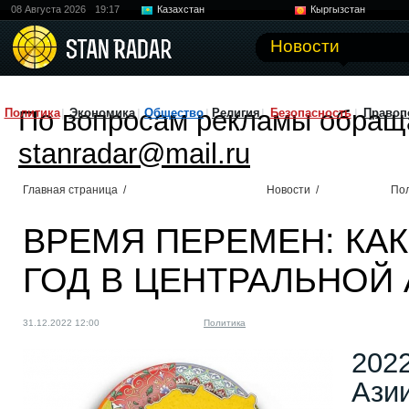
08 Августа 2026
19:17
Казахстан
Кыргызстан
Узбекистан
Китай
Новости
По вопросам рекламы обращ
Политика
Экономика
Общество
Религия
Безопасность
Правоп
stanradar@mail.ru
Главная страница
/
Новости
/
По
ВРЕМЯ ПЕРЕМЕН: КАК
ГОД В ЦЕНТРАЛЬНОЙ
31.12.2022 12:00
Политика
2022
Азии