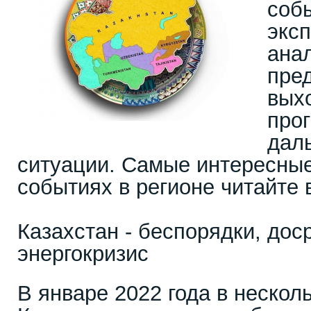
соб
эксп
ана
пре
выхо
про
дал
ситуации. Самые интересны
событиях в регионе читайте
Казахстан - беспорядки, до
энергокризис
В январе 2022 года в нескол