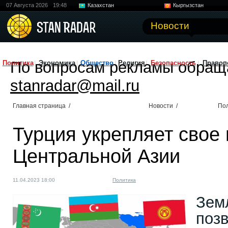
07 Августа 2026
19:48
Казахстан
Кыргызстан
Узбекистан
Китай
Новости
По вопросам рекламы обращ
Политика
Экономика
Общество
Религия
Безопасность
Правоп
stanradar@mail.ru
Главная страница
/
Новости
/
По
Турция укрепляет свое 
Центральной Азии
11.04.2023 18:00
Политика
Зем
поз