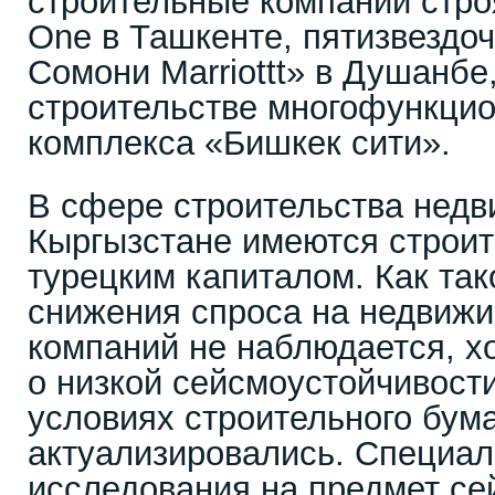
строительные компании стро
One в Ташкенте, пятизвездо
Сомони Marriottt» в Душанбе
строительстве многофункцио
комплекса «Бишкек сити».
В сфере строительства недв
Кыргызстане имеются строит
турецким капиталом. Как так
снижения спроса на недвижи
компаний не наблюдается, х
о низкой сейсмоустойчивост
условиях строительного бум
актуализировались. Специа
исследования на предмет се