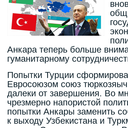
внов
общ
гос
эко
поли
Анкара теперь больше внима
гуманитарному сотрудничест
Попытки Турции сформироват
Евросоюзом союз тюркозяыч
далеки от завершения. Во мн
чрезмерно напористой полити
попытки Анкары заменить со
к выходу Узбекистана и Турк