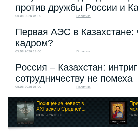
против дружбы России и К
06.08.2026 06:00
Политика
Первая АЭС в Казахстане: 
кадром?
05.08.2026 18:00
Политика
Россия – Казахстан: интри
сотрудничеству не помеха
05.08.2026 06:00
Политика
Похищение невест в
Пре
XXI веке в Средней...
мол
03.02.2026 06:00
26.02