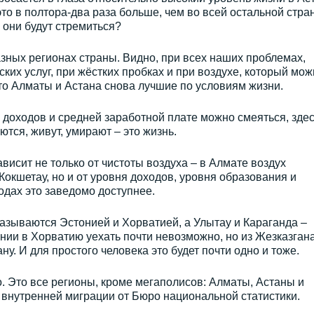
это в полтора-два раза больше, чем во всей остальной стран
а они будут стремиться?
азных регионах страны. Видно, при всех наших проблемах,
ких услуг, при жёстких пробках и при воздухе, который мож
что Алматы и Астана снова лучшие по условиям жизни.
е доходов и средней заработной плате можно смеяться, зде
ются, живут, умирают – это жизнь.
ависит не только от чистоты воздуха – в Алмате воздух
Кокшетау, но и от уровня доходов, уровня образования и
одах это заведомо доступнее.
казываются Эстонией и Хорватией, а Улытау и Караганда –
нии в Хорватию уехать почти невозможно, но из Жезказган
у. И для простого человека это будет почти одно и тоже.
о. Это все регионы, кроме мегаполисов: Алматы, Астаны и
 внутренней миграции от Бюро национальной статистики.