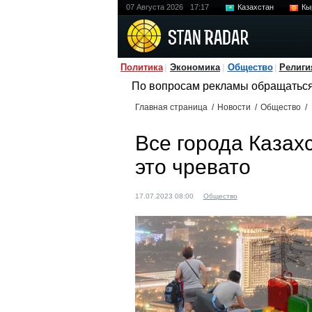
07 Августа 2026
17:17
Казахстан
Кы
Политика
Экономика
Общество
Религи
По вопросам рекламы обращатьс
Главная страница
/
Новости
/
Общество
/
Все города Казах
это чревато
17.07.2023 08:00
Общество