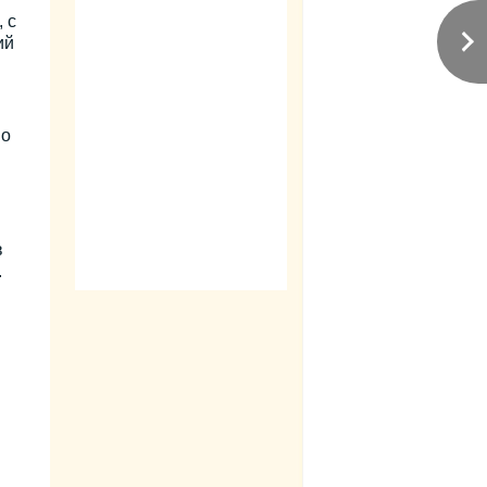
 с
ий
Но
я
в
.