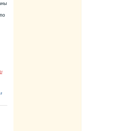
аны
 по
2/