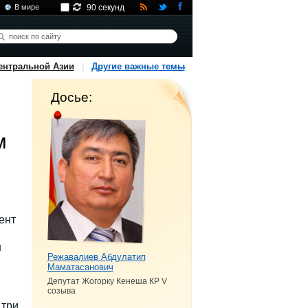
В мире
90 секунд
ентральной Азии
Другие важные темы
Досье:
м
ент
н
Режавалиев Абдулатип
Маматасанович
Депутат Жогорку Кенеша КР V
созыва
 три