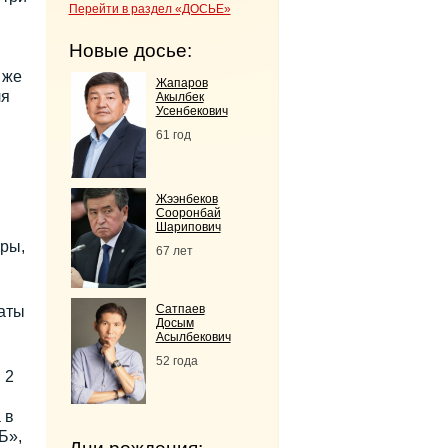
Перейти в раздел «ДОСЬЕ»
Новые досье:
 же
Жапаров
ля
Акылбек
Усенбекович
61 год
Жээнбеков
Сооронбай
Шарипович
ры,
67 лет
Сатпаев
маты
Досым
Асылбекович
52 года
 2
 в
Б»,