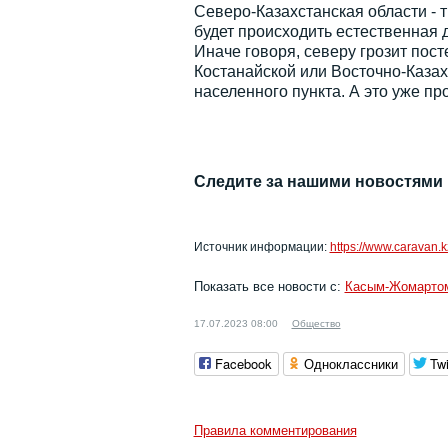
Северо-Казахстанская области - 
будет происходить естественная 
Иначе говоря, северу грозит пос
Костанайской или Восточно-Казах
населенного пункта. А это уже п
Следите за нашими новостями
Источник информации:
https://www.caravan.
Показать все новости с:
Касым-Жомарто
17.07.2023 08:00
Общество
Facebook
Одноклассники
Twi
Правила комментирования