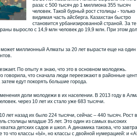
раза: с 500 тысяч до 1 миллиона 355 тысяч
человек. Такой бурный рост столицы - только
видимая часть айсберга. Казахстан быстро
становится урбанизированной страной. За те
раны выросло с 14,9 млн человек до 19,9 млн. При этом до
не может миллионный Алматы за 20 лет вырасти еще на один
нтов.
езжает. По опыту я знаю, что это в основном молодежь.
о говорила, что сначала люди переезжают в районные цент
 затем едут покорять большие города.
изменения доли молодежи в их населении. В 2013 году в Ал
овек. через 10 лет их стало уже 683 тысячи.
 лет назад их было 224 тысячи, сейчас – 440 тысяч. Рост в
ель столицы младше 35 лет. Это один из самых высоких
хватка детских садов и школ. А динамика такова, что завтра
е то что классы «Ы», но классы с двойной нумерацией: и «А