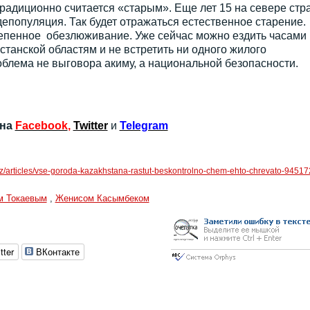
традиционно считается «старым». Еще лет 15 на севере стр
депопуляция. Так будет отражаться естественное старение.
тепенное обезлюживание. Уже сейчас можно ездить часами
станской областям и не встретить ни одного жилого
роблема не выговора акиму, а национальной безопасности.
 на
Facebook
,
Twitter
и
Telegram
kz/articles/vse-goroda-kazakhstana-rastut-beskontrolno-chem-ehto-chrevato-94517
м Токаевым
,
Женисом Касымбеком
tter
ВКонтакте