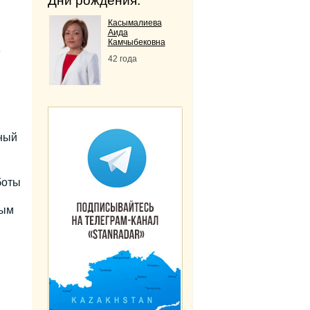
Дни рождения:
Касымалиева
Аида
Камчыбековна
е
42 года
дный
боты
ным