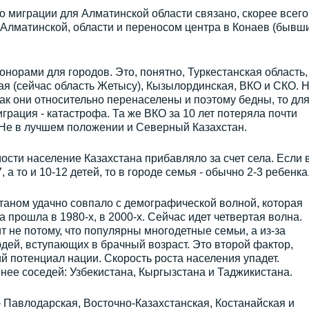
миграции для Алматинской области связано, скорее всего,
 Алматинской, области и переносом центра в Конаев (бывш
онорами для городов. Это, понятно, Туркестанская область,
 (сейчас область Жетысу), Кызылординская, ВКО и СКО. 
как они относительно перенаселены и поэтому бедны, то дл
грация - катастрофа. Та же ВКО за 10 лет потеряла почти
 Не в лучшем положении и Северный Казахстан.
ости население Казахстана прибавляло за счет села. Если 
, а то и 10-12 детей, то в городе семья - обычно 2-3 ребенка
таном удачно совпало с демографической волной, которая
а прошла в 1980-х, в 2000-х. Сейчас идет четвертая волна.
 не потому, что популярны многодетные семьи, а из-за
ей, вступающих в брачный возраст. Это второй фактор,
 потенциал нации. Скорость роста населения упадет.
ее соседей: Узбекистана, Кыргызстана и Таджикистана.
– Павлодарская, Восточно-Казахстанская, Костанайская и