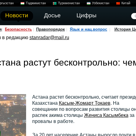
ргызстан
Таджикистан
Туркменистан
Узбекистан
Китай
Новости
Досье
Цифры
я
Безопасность
Правопорядок
Язык и нац.вопрос
История Ц
я в редакцию
stanradar@mail.ru
стана растут бесконтрольно: че
Астана растет бесконтрольно, считает презид
Казахстана
Касым-Жомарт Токаев
. На
совещании по вопросам развития столицы о
распек акима столицы
Жениса Касымбека
за
провалы в работе.
За 20 лет население Астаны выросло почти в