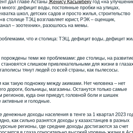
дент дал главе Астаны
Женису Касымбеку
год «на улучшени
м много: дефицит воды, постоянные пробки на улицах,
хватка школ, детских садов и просто жилья, строительство
о «в столице ТЭЦ возглавляет юрист, РЭК – оценщик,
канал – зоотехник», разошлось на мемы.
роблемами, что и столица: ТЭЦ, дефицит воды, дефицит жи
порождены теми же проблемами: две столицы, на развити
 становятся слишком привлекательными для жизни в глаза
гаполисы тянут людей со всей страны, как пылесосы.
как такую подножку между акимами. Нет человека – нет
его дороги, больницы, магазины. Останутся только самые
 регионов, куда они приедут, головной боли и шишек
 активные и голодные.
денежные доходы населения в тенге за 1 квартал 2023 год
но, как сильно разнятся доходы у казахстанцев в разных
сурсные регионы, где средние доходы достигаются за счет
росается в глаза относительно высокий уровень жизни в Ас