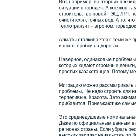
Вот, например, во вторник прези
ситуации в городе». А косяков та
строительство новой ТЭЦ, ЛРТ, не
очистителя сточных вод. А то, чт
теплотранзит – агроном, горводо
Алматы сталкивается с теми же п
и школ, пробки на дорогах.
Наверное, одинаковые проблемы 
которых кидают огромные деньги,
простых казахстанцев. Потому ме
Миграцию можно рассматривать и 
проблемы. Не надо строить для н
терпеливые. Красота. Зато акимам
прибавится. Приезжают же самые
Это среднедушевые номинальные 
Даже по официальным данным вид
регионах страны. Если убрать ре
высоких зарплат начальства, то б