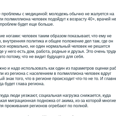
 проблемы с медициной: молодежь обычно не жалуется на
 эти полмиллиона человек подойдут к возрасту 40+, врачей н
м проблем будет еще больше.
ие ногами: человек таким образом показывает, что ему не
, внутренняя политика и общее положение дел там, где он
 все нормально, ни один нормальный человек не решится
де у него есть дом, работа, родные и друзья. Это очень тру
это потому, что не видит будущего для себя.
но и надо использовать как один из параметров оценки ра
сли из региона с населением в полмиллиона человек вдруг
й знак того, что в регионе происходит что-то не то. И глав
да будет глава региона.
ткуда люди уезжают, социальная нагрузка снижается, куда
акая миграционная подножка от акима, из-за которой многие
ля проживания регионов огребают по полной.