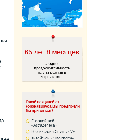
е
лья
65 лет 8 месяцев
е
средняя
х
продолжительность
жизни мужчин в
Кыргызстане
Какой вакциной от
коронавируса Вы предпочли
бы привиться?
а.
Европейской
«AstraZeneca»
Российской «Спутник V»
Китайской «SinoPharm»
тане