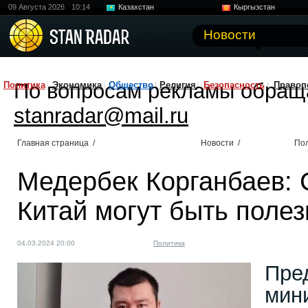
09 Августа 2026
10:14
Казахстан
Кыргызстан
Узбекистан
Китай
Новости
По вопросам рекламы обращ
Политика
Экономика
Общество
Религия
Безопасность
Правоп
stanradar@mail.ru
Главная страница
/
Новости
/
По
Медербек Корганбаев: 
Китай могут быть полез
04.03.2024 20:00
Политика
Пре
мин