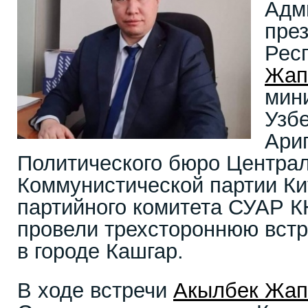
Адм
пре
Рес
Жап
мин
Узб
Ари
Политического бюро Централ
Коммунистической партии Ки
партийного комитета СУАР 
провели трехстороннюю встр
в городе Кашгар.
В ходе встречи
Акылбек Жап