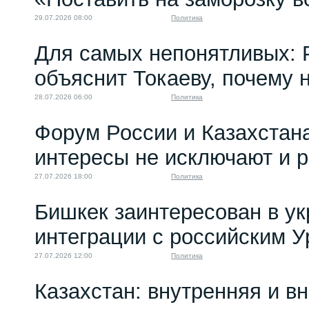
попытка...
29.07.2026 08:00
Политика
14.06.2023 18:00
Для самых непонятливых: 
объяснит Токаеву, почему
28.07.2026 06:00
Политика
Форум России и Казахстан
интересы не исключают и 
27.07.2026 18:00
Политика
Бишкек заинтересован в у
интеграции с российским 
27.07.2026 12:00
Политика
Казахстан: внутренняя и в