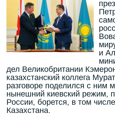
пре
Пет
сам
рос
Вов
мир
и А
мин
дел Великобритании Кэмерон 
казахстанский коллега Мурат
разговоре поделился с ним м
нынешний киевский режим, 
России, борется, в том числе
Казахстана.