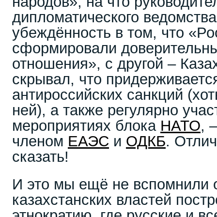
народов», на что руководите
дипломатического ведомства
убеждённость в том, что «Ро
сформировали доверительны
отношения», с другой – Каза
скрывал, что придерживаетс
антироссийских санкций (хот
ней), а также регулярно уча
мероприятиях блока
НАТО
, 
членом
ЕАЭС
и
ОДКБ
. Отли
сказать!
И это мы ещё не вспомнили 
казахстанских властей постр
этнократию, где русские и вс