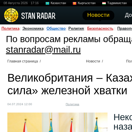
08 Августа 2026
17:16
Казахстан
Кыргызстан
Таджикистан
Новости
До
Политика
Экономика
Общество
Религия
Безопасность
Правоп
По вопросам рекламы обращ
stanradar@mail.ru
Главная страница
/
Новости
/
По
Великобритания – Каза
сила» железной хватки
04.07.2024 12:00
Политика
Нек
наза