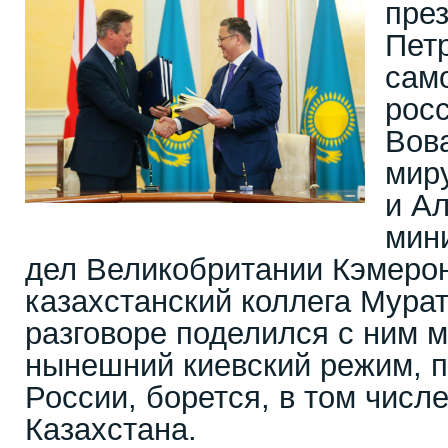
пре
Пет
сам
рос
Вов
мир
и А
мин
дел Великобритании Кэмерон 
казахстанский коллега Мурат
разговоре поделился с ним м
нынешний киевский режим, 
России, борется, в том числе
Казахстана.