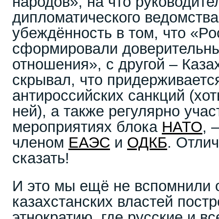
народов», на что руководите
дипломатического ведомства
убеждённость в том, что «Ро
сформировали доверительны
отношения», с другой – Каза
скрывал, что придерживаетс
антироссийских санкций (хот
ней), а также регулярно уча
мероприятиях блока
НАТО
, 
членом
ЕАЭС
и
ОДКБ
. Отли
сказать!
И это мы ещё не вспомнили 
казахстанских властей постр
этнократию, где русские и вс