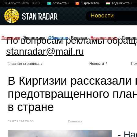
07 Августа 2026
03:01
Казахстан
Кыргызстан
Таджикистан
Новости
По вопросам рекламы обращ
Политика
Экономика
Общество
Религия
Безопасность
Правоп
stanradar@mail.ru
Главная страница
/
Новости
/
По
В Киргизии рассказали
предотвращенного план
в стране
09.07.2024 20:00
Политика
- Н