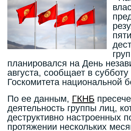
влас
пре
рез
пят
дес
груп
планировался на День незав
августа, сообщает в субботу
Госкомитета национальной б
По ее данным,
ГКНБ
пресече
деятельность группы лиц, к
деструктивно настроенных по
протяжении нескольких мес