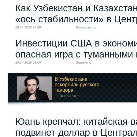
Как Узбекистан и Казахст
«ось стабильности» в Цен
20.04.2026 14:00
Безопасность
Инвестиции США в экономи
опасная игра с туманными
20.04.2026 08:00
Экономика
В Узбекистане
оскорбили русского
танцора
03.10.2022 19:00
Влияние Турции в
Юань крепчал: китайская 
Центральной Азии
09.02.2023 20:00
подвинет доллар в Центра