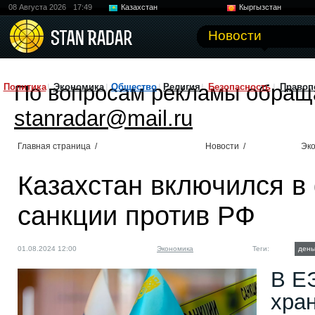
08 Августа 2026
17:49
Казахстан
Кыргызстан
Узбекистан
Китай
Новости
По вопросам рекламы обращ
Политика
Экономика
Общество
Религия
Безопасность
Правоп
stanradar@mail.ru
Главная страница
/
Новости
/
Эк
Казахстан включился в
санкции против РФ
01.08.2024 12:00
Экономика
Теги:
день
В Е
хра