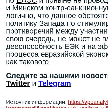
по
ЕАЭС
и поныне не провод
и Минском контр-санкционну
логично, что данное обстоят
политику Запада по стимул
противоречий между участник
свою очередь, не может не в
дееспособность ЕЭК и на э
процесса евразийской эконо
как такового.
Следите за нашими новос
Twitter
и
Telegram
Источник информации:
https://vpoanaly