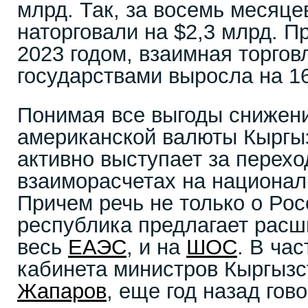
млрд. Так, за восемь месяц
наторговали на $2,3 млрд. П
2023 годом, взаимная торго
государствами выросла на 1
Понимая все выгоды снижени
американской валюты Кыргыз
активно выступает за перехо
взаиморасчетах на национа
Причем речь не только о Рос
республика предлагает расш
весь
ЕАЭС
, и на
ШОС
. В час
кабинета министров Кыргыз
Жапаров
, еще год назад гов