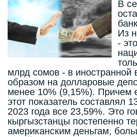
В с
оста
банк
Из н
- эт
нац
толь
млрд сомов - в иностранной 
образом на долларовые деп
менее 10% (9,15%). Причем 
этот показатель составлял 1
2023 года все 23,59%. Это го
кыргызстанцы постепенно те
американским деньгам, боль