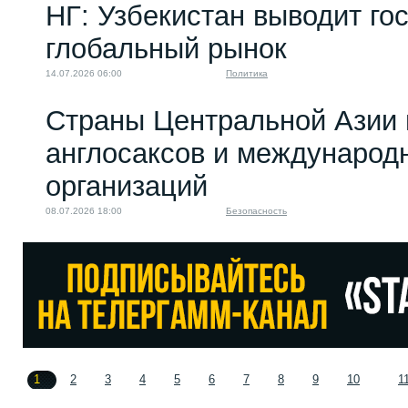
НГ: Узбекистан выводит го
глобальный рынок
14.07.2026 06:00
Политика
Страны Центральной Азии 
англосаксов и междунаро
организаций
08.07.2026 18:00
Безопасность
1
2
3
4
5
6
7
8
9
10
1