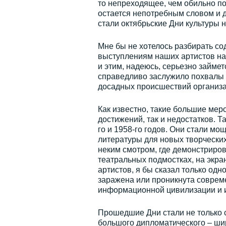
то непреходящее, чем обильно п
остается непотребным словом и 
стали октябрьские Дни культуры 
Мне бы не хотелось разбирать сод
выступлениям наших артистов на 
и этим, надеюсь, серьезно займе
справедливо заслужило похвалы и
досадных происшествий организа
Как известно, такие большие мер
достижений, так и недостатков. 
го и 1958-го годов. Они стали м
литературы для новых творческих
неким смотром, где демонстриров
театральных подмостках, на экра
артистов, я бы сказал только одн
заражена или проникнута совреме
информационной цивилизации и 
Прошедшие Дни стали не только с
большого дипломатического – шир