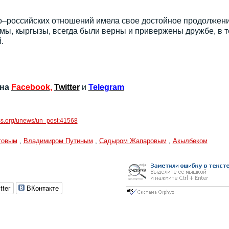
о–российских отношений имела свое достойное продолжени
мы, кыргызы, всегда были верны и привержены дружбе, в 
.
 на
Facebook
,
Twitter
и
Telegram
ess.org/unews/un_post:41568
товым
,
Владимиром Путиным
,
Садыром Жапаровым
,
Акылбеком
tter
ВКонтакте