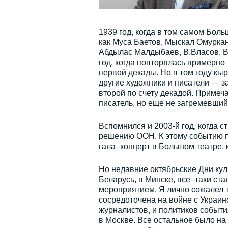
1939 год, когда в том самом Бол
как Муса Баетов, Мыскал Омуркан
Абдылас Малдыбаев, В.Власов, В
год, когда повторялась примерно 
первой декады. Но в том году кы
другие художники и писатели — з
второй по счету декадой. Примеча
писатель, но еще не загремевший
Вспомнился и 2003-й год, когда 
решению ООН. К этому событию п
гала–концерт в Большом театре, 
Но недавние октябрьские Дни кул
Беларусь, в Минске, все–таки ст
мероприятием. Я лично сожалел 
сосредоточена на войне с Украин
журналистов, и политиков события
в Москве. Все остальное было на