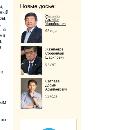
Новые досье:
и,
нный
Жапаров
ры,
Акылбек
,
Усенбекович
8–й
62 года
емя
,
е
Жээнбеков
Сооронбай
Шарипович
67 лет
по
Сатпаев
Досым
Асылбекович
52 года
ным
даже