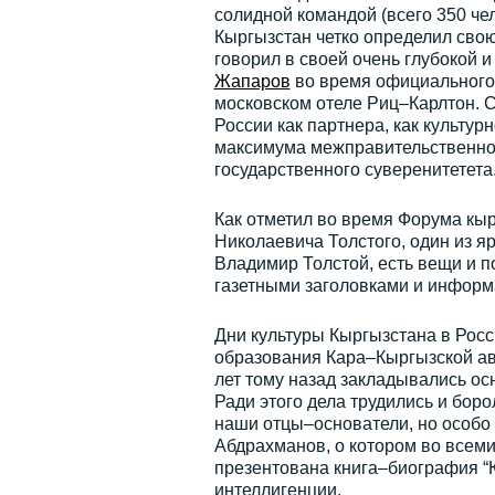
солидной командой (всего 350 че
Кыргызстан четко определил свою
говорил в своей очень глубокой
Жапаров
во время официального 
московском отеле Риц–Карлтон. С
России как партнера, как культур
максимума межправительственног
государственного суверенитетета
Как отметил во время Форума кыр
Николаевича Толстого, один из я
Владимир Толстой, есть вещи и по
газетными заголовками и информ
Дни культуры Кыргызстана в Рос
образования Кара–Кыргызской ав
лет тому назад закладывались о
Ради этого дела трудились и боро
наши отцы–основатели, но особо
Абдрахманов, о котором во всем
презентована книга–биография “
интеллигенции.