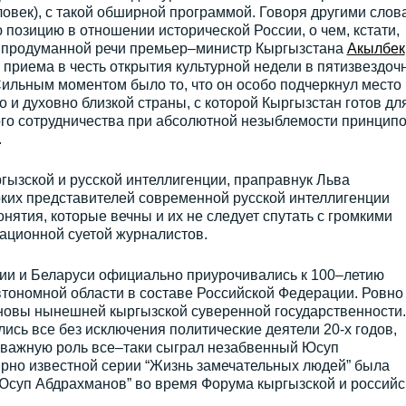
ловек), с такой обширной программой. Говоря другими слов
 позицию в отношении исторической России, о чем, кстати,
 и продуманной речи премьер–министр Кыргызстана
Акылбек
приема в честь открытия культурной недели в пятизвездоч
ильным моментом было то, что он особо подчеркнул место
но и духовно близкой страны, с которой Кыргызстан готов дл
о сотрудничества при абсолютной незыблемости принцип
.
гызской и русской интеллигенции, праправнук Льва
рких представителей современной русской интеллигенции
нятия, которые вечны и их не следует спутать с громкими
ационной суетой журналистов.
сии и Беларуси официально приурочивались к 100–летию
тономной области в составе Российской Федерации. Ровно 
сновы нынешней кыргызской суверенной государственности.
лись все без исключения политические деятели 20-х годов,
 важную роль все–таки сыграл незабвенный Юсуп
ирно известной серии “Жизнь замечательных людей” была
Юсуп Абдрахманов” во время Форума кыргызской и российс