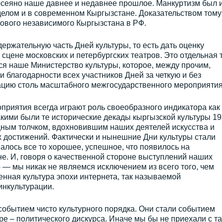
осеяно наше давнее и недавнее прошлое. Манкуртизм был 
делом и в современном Кыргызстане. Доказательством тому
нового независимого Кыргызстана в РФ.
ержательную часть Дней культуры, то есть дать оценку
сцене московских и петербургских театров. Это отдельная 
тся наше Министерство культуры, которое, между прочим,
 благодарности всех участников Дней за четкую и без
цию столь масштабного межгосударственного мероприяти
оприятия всегда играют роль своеобразного индикатора как
Такими были те исторические декады кыргызской культуры 19
ощным толчком, вдохновившим наших деятелей искусства и
 достижений. Фактически и нынешние Дни культуры стали
алось все то хорошее, успешное, что появилось на
не. И, говоря о качественной стороне выступлений наших
о — мы никак не являемся исключением из всего того, чем
нная культура эпохи интернета, так называемой
инкультурации.
обытием чисто культурного порядка. Они стали событием
е – политического дискурса. Иначе мы бы не приехали с т