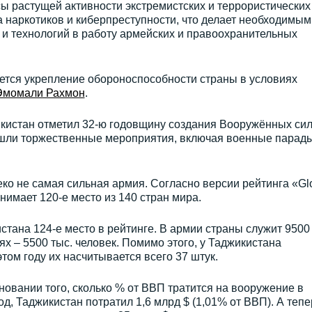
ы растущей активности экстремистских и террористических
а наркотиков и киберпреступности, что делает необходимым
и технологий в работу армейских и правоохранительных
ется укрепление обороноспособности страны в условиях
Эмомали Рахмон
.
кистан отметил 32-ю годовщину создания Вооружённых сил
рошли торжественные мероприятия, включая военные парады
еко не самая сильная армия. Согласно версии рейтинга «Gl
нимает 120-е место из 140 стран мира.
стана 124-е место в рейтинге. В армии страны служит 9500 
х – 5500 тыс. человек. Помимо этого, у Таджикистана
том году их насчитывается всего 37 штук.
новании того, сколько % от ВВП тратится на вооружение в
од, Таджикистан потратил 1,6 млрд $ (1,01% от ВВП). А тепе