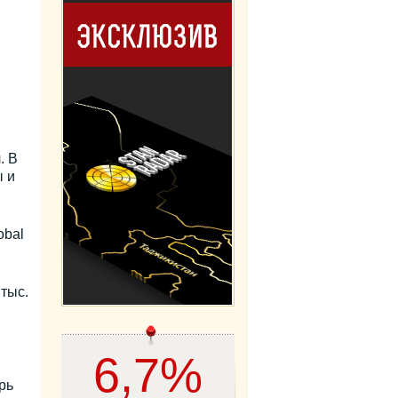
. В
 и
obal
тыс.
6,7%
рь