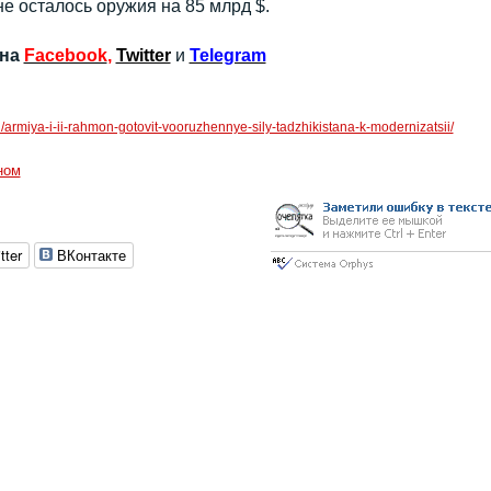
е осталось оружия на 85 млрд $.
 на
Facebook
,
Twitter
и
Telegram
u/armiya-i-ii-rahmon-gotovit-vooruzhennye-sily-tadzhikistana-k-modernizatsii/
ном
tter
ВКонтакте