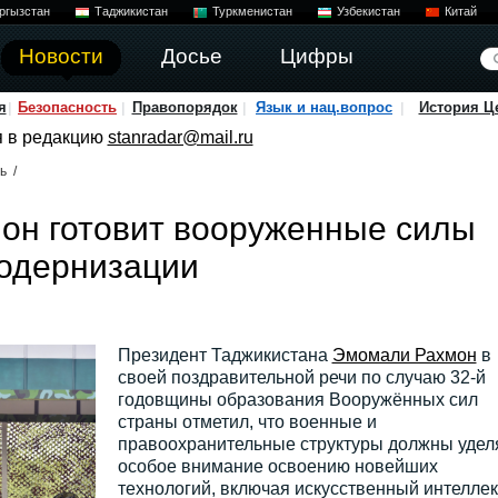
ргызстан
Таджикистан
Туркменистан
Узбекистан
Китай
Новости
Досье
Цифры
я
Безопасность
Правопорядок
Язык и нац.вопрос
История Ц
я в редакцию
stanradar@mail.ru
ь
/
он готовит вооруженные силы
модернизации
Президент Таджикистана
Эмомали Рахмон
в
своей поздравительной речи по случаю 32-й
годовщины образования Вооружённых сил
страны отметил, что военные и
правоохранительные структуры должны удел
особое внимание освоению новейших
технологий, включая искусственный интеллек