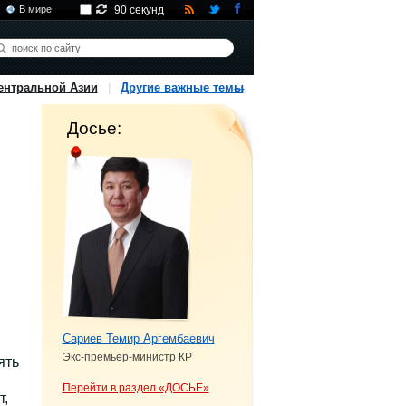
В мире
90 секунд
ентральной Азии
Другие важные темы
Досье:
Сариев Темир Аргембаевич
Экс-премьер-министр КР
ять
Перейти в раздел «ДОСЬЕ»
т,