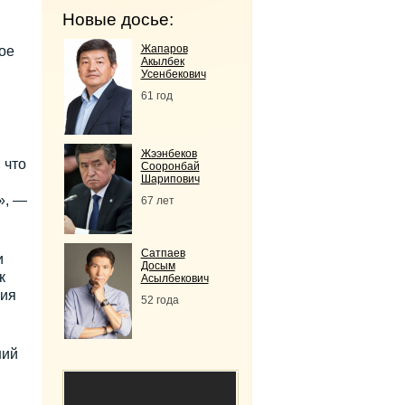
Новые досье:
Жапаров
ое
Акылбек
Усенбекович
61 год
Жээнбеков
 что
Сооронбай
Шарипович
», —
67 лет
Сатпаев
и
Досым
к
Асылбекович
вия
52 года
ний