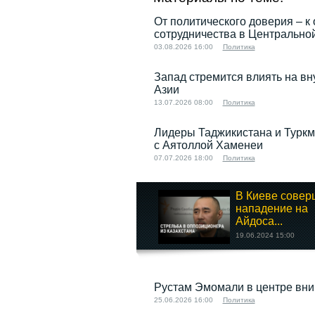
От политического доверия – к 
сотрудничества в Центрально
03.08.2026 16:00
Политика
Запад стремится влиять на в
Азии
13.07.2026 08:00
Политика
Лидеры Таджикистана и Туркм
с Аятоллой Хаменеи
07.07.2026 18:00
Политика
В Киеве сове
нападение на
Айдоса...
19.06.2024 15:00
Информационная
Рустам Эмомали в центре вни
война в
25.06.2026 16:00
Политика
Кыргызстане:...