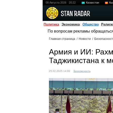
08 Августа 2026
20:22
Казахстан
Кы
Политика
Экономика
Общество
Религи
По вопросам рекламы обращатьс
Главная страница
/
Новости
/
Безопасност
Армия и ИИ: Рахм
Таджикистана к 
25.02.2025 14:00
Безопасность