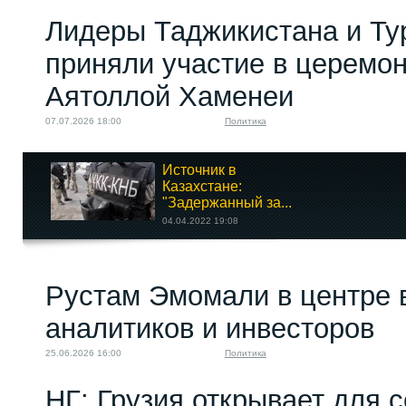
Лидеры Таджикистана и Ту
приняли участие в церемо
Аятоллой Хаменеи
07.07.2026 18:00
Политика
Источник в
Казахстане:
"Задержанный за...
04.04.2022 19:08
Рустам Эмомали в центре 
Кыргызстан: история
русофобской...
аналитиков и инвесторов
27.11.2024 08:00
25.06.2026 16:00
Политика
НГ: Грузия открывает для 