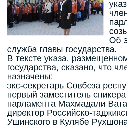
ука
чле
пар
соз
Об 
служба главы государства.
В тексте указа, размещенном
государства, сказано, что ч
назначены:
экс-секретарь Совбеза респ
первый заместитель спикера
парламента Махмадали Вата
директор Российско-таджикс
Ушинского в Кулябе Рухшон