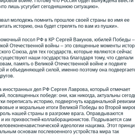
 мировой войне. Потому что Россия будет вынуждена ввести
 что лишь усугубит сегодняшнюю ситуацию».
звал молодежь помнить прошлое своей страны во имя ее
итать историю, она будет стрелять по вам из пушки».
номочный посол РФ в КР Сергей Вакунов, юбилей Победы –
икой Отечественной войны – это священные моменты истор
кого Союза, для тех государств, которые являются сейчас
уществуют наши государства благодаря тому, что сделали
овам, память о Великой Отечественной войне и подвиге
ной и объединяющей силой, именно поэтому она подвергает
ругов.
 иностранных дел РФ Сергея Лаврова, который отмечает
, посвященных победе: они, как никогда, актуальны сегод
ки переписать историю, подвергнуть кардинальной ревизи
вовые и моральные итоги Великой Победы во Второй миро
 роль нашей страны в разгроме врага. Оправдываются
 и их прихвостней-коллаборационистов. Подрывается сам
еловеконенавистнической идеологии нацизма. Этот принци
альным основам послевоенного устройства мира так