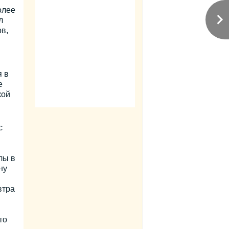
олее
л
в,
я в
е
кой
с
лы в
ну
втра
то