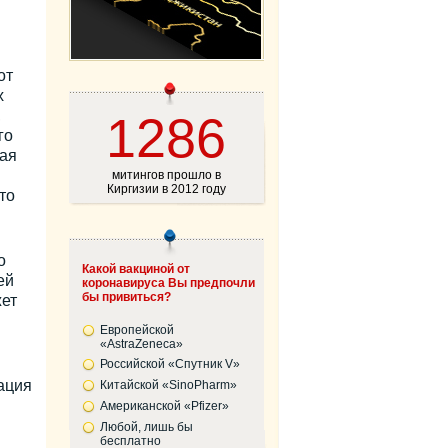
от
х
,
1286
го
рая
митингов прошло в
Киргизии в 2012 году
то
о
Какой вакциной от
ей
коронавируса Вы предпочли
бы привиться?
ет
Европейской
«AstraZeneca»
Российской «Спутник V»
ация
Китайской «SinoPharm»
Американской «Pfizer»
Любой, лишь бы
бесплатно