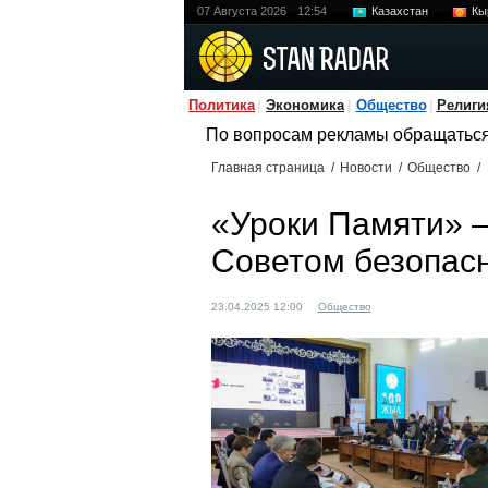
07 Августа 2026
12:54
Казахстан
Кы
Политика
Экономика
Общество
Религи
По вопросам рекламы обращатьс
Главная страница
/
Новости
/
Общество
/
«Уроки Памяти» –
Советом безопас
23.04.2025 12:00
Общество