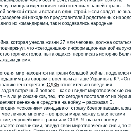
оенную мощь и идеологический потенциал нашей страны – б
ей великой страны встали в один строй. Если солдат не зна
одразделений находило представителей родственных народо
тавило их командирами, так и создавались народные
на, которая унесла жизни 27 млн человек, должна остатьс
н подчеркнул, что «сегодняшняя информационная война хуж
ство горячих голов, пытающихся переписать историю Вели
каждым днем».
сегодня мир находится на грани большой войны, поделился 
недавним разговором с военным атташе Украины в КР. «Он
зыванию генсекретаря
ОДКБ
относительно введения
Я задал встречный вопрос – как он видит миротворческие си
т – в лице союзников, тех, что сегодня поставляют на Украи
деляют денежные средства на войну, – рассказал Б.
 сегодня «союзники» закидывают страну боеприпасами, а за
то мое личное мнение – вопросы мира между славянскими
ские, европейские страны или США. Я сказал своему
зываете союзниками, введут свои миротворческие силы, то э