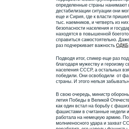
определенные страны нанимают их
дестабилизации ситуации они мог
еще и Сирия, где к власти пришел
тыс. наемников, и четверть из н
безопасности населения и госуд
находятся в повышенной боеготов
справиться самостоятельно. Даже
раз подчеркивает важность
ОДКБ
Подводя итог, спикер еще раз по
благодаря мужеству и героизму 
населения СССР, а остальных взят
победили. Они освободили от фаш
страны. И этого нельзя забывать»
В свою очередь, министр обороны
летия Победы в Великой Отечест
как один встал на борьбу с фаш
фашистами в считанные недели и 
работала на немецкую армию. По
молниеносного удара и захват СС
поработить его народы фашисты п