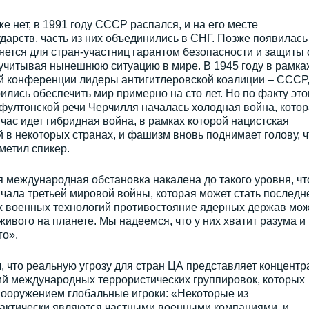
 нет, в 1991 году СССР распался, и на его месте
дарств, часть из них объединились в СНГ. Позже появилась
яется для стран-участниц гарантом безопасности и защиты 
 учитывая нынешнюю ситуацию в мире. В 1945 году в рамка
ой конференции лидеры антигитлеровской коалиции – СССР
лись обеспечить мир примерно на сто лет. Но по факту это
 фултонской речи Черчилля началась холодная война, кото
ас идет гибридная война, в рамках которой нацистская
 в некоторых странах, и фашизм вновь поднимает голову, ч
метил спикер.
я международная обстановка накалена до такого уровня, чт
чала третьей мировой войны, которая может стать последн
ых военных технологий противостояние ядерных держав мож
ивого на планете. Мы надеемся, что у них хватит разума и
го».
, что реальную угрозу для стран ЦА представляет концентр
й международных террористических группировок, которых
вооружением глобальные игроки: «Некоторые из
рактически являются частными военными компаниями, и