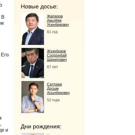
о
Новые досье:
Жапаров
 В
Акылбек
ом
Усенбекович
61 год
Жээнбеков
 Его
Сооронбай
Шарипович
67 лет
Сатпаев
Досым
Асылбекович
52 года
м
,
Дни рождения:
де и