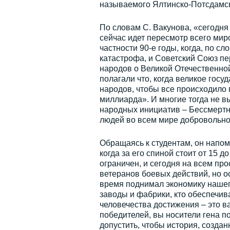
называемого Ялтинско-Потсдамс
По словам С. Вакунова, «сегодня 
сейчас идет пересмотр всего мир
частности 90-е годы, когда, по с
катастрофа, и Советский Союз пе
народов о Великой Отечественно
полагали что, когда великое госу
народов, чтобы все происходило 
миллиарда». И многие тогда не в
народных инициатив – Бессмертны
людей во всем мире добровольно 
Обращаясь к студентам, он напомн
когда за его спиной стоит от 15 
ограничен, и сегодня на всем пр
ветеранов боевых действий, но о
время поднимал экономику нашего
заводы и фабрики, кто обеспечив
человечества достижения – это в
победителей, вы носители гена по
допустить, чтобы история, создан