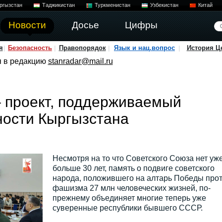
ргызстан
Таджикистан
Туркменистан
Узбекистан
Китай
Новости
Досье
Цифры
я
Безопасность
Правопорядок
Язык и нац.вопрос
История Ц
я в редакцию
stanradar@mail.ru
 проект, поддерживаемый
ности Кыргызстана
Несмотря на то что Советского Союза нет уж
больше 30 лет, память о подвиге советского
народа, положившего на алтарь Победы про
фашизма 27 млн человеческих жизней, по-
прежнему объединяет многие теперь уже
суверенные республики бывшего СССР.