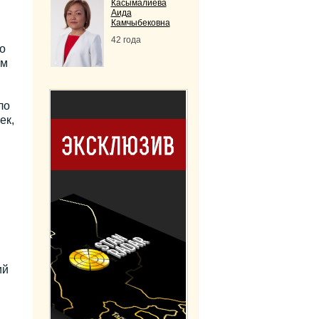
Касымалиева
Аида
Камчыбековна
42 года
о
ом
ло
ек,
ий
ы