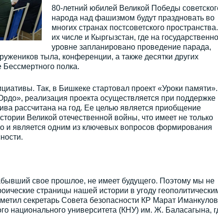
80-летний юбилей Великой Победы советског
народа над фашизмом будут праздновать во
многих странах постсоветского пространства.
их числе и Кыргызстан, где на государственн
уровне запланировано проведение парада,
ружеников тыла, конференции, а также десятки других
 Бессмертного полка.
иативы. Так, в Бишкеке стартовал проект «Уроки памяти».
рдо», реализация проекта осуществляется при поддержке
ива рассчитана на год. Ее целью является приобщение
истории Великой отечественной войны, что имеет не только
но и является одним из ключевых вопросов формирования
ности.
абывший свое прошлое, не имеет будущего. Поэтому мы не
роические страницы нашей истории в угоду геополитически
тметил секретарь Совета безопасности КР Марат Иманкулов
го национального университета (КНУ) им. Ж. Баласагына, г