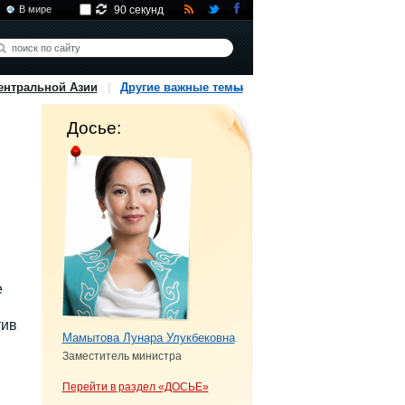
В мире
90 секунд
ентральной Азии
Другие важные темы
Досье:
е
тив
Мамытова Лунара Улукбековна
Заместитель министра
Перейти в раздел «ДОСЬЕ»