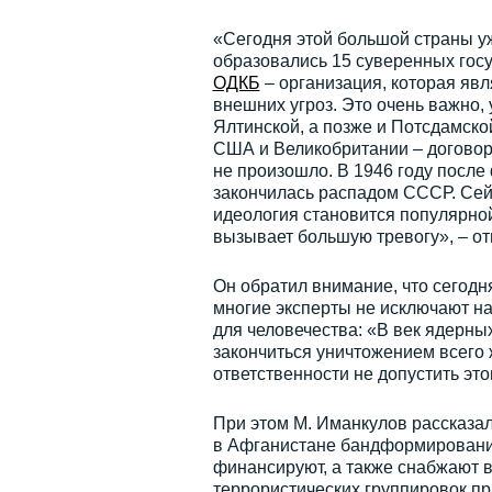
«Сегодня этой большой страны уже
образовались 15 суверенных госу
ОДКБ
– организация, которая явл
внешних угроз. Это очень важно,
Ялтинской, а позже и Потсдамск
США и Великобритании – договори
не произошло. В 1946 году после
закончилась распадом СССР. Сейч
идеология становится популярной
вызывает большую тревогу», – от
Он обратил внимание, что сегодн
многие эксперты не исключают на
для человечества: «В век ядерн
закончиться уничтожением всего ж
ответственности не допустить это
При этом М. Иманкулов рассказал
в Афганистане бандформировани
финансируют, а также снабжают 
террористических группировок п