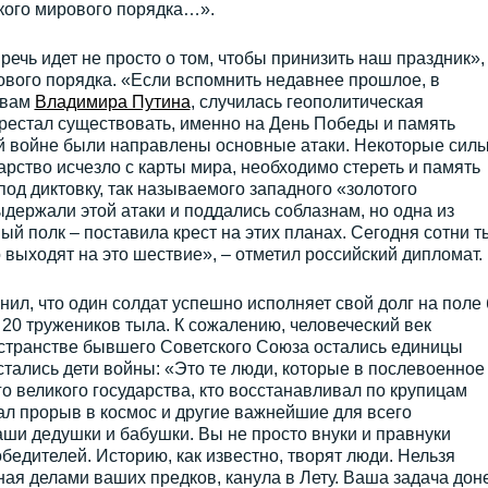
кого мирового порядка…».
речь идет не просто о том, чтобы принизить наш праздник»,
ового порядка. «Если вспомнить недавнее прошлое, в
ловам
Владимира Путина
, случилась геополитическая
рестал существовать, именно на День Победы и память
й войне были направлены основные атаки. Некоторые сил
дарство исчезло с карты мира, необходимо стереть и память
под диктовку, так называемого западного «золотого
ыдержали этой атаки и поддались соблазнам, но одна из
й полк – поставила крест на этих планах. Сегодня сотни т
выходят на это шествие», – отметил российский дипломат.
ил, что один солдат успешно исполняет свой долг на поле 
до 20 тружеников тыла. К сожалению, человеческий век
остранстве бывшего Советского Союза остались единицы
стались дети войны: «Это те люди, которые в послевоенное
 великого государства, кто восстанавливал по крупицам
ал прорыв в космос и другие важнейшие для всего
аши дедушки и бабушки. Вы не просто внуки и правнуки
бедителей. Историю, как известно, творят люди. Нельзя
ная делами ваших предков, канула в Лету. Ваша задача дон