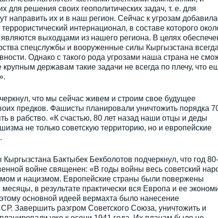
 для решения своих геополитических задач, т. е. для
ут направить их и в наш регион. Сейчас к угрозам добавила
 террористический интернационал, в составе которого окол
их являются выходцами из нашего региона. В целях обеспече
арства спецслужбы и вооруженные силы Кыргызстана всегд
ности. Однако с такого рода угрозами наша страна не смо
 крупным державам такие задачи не всегда по плечу, что е
».
дчеркнул, что мы сейчас живем и строим свое будущее
своих предков. Фашисты планировали уничтожить порядка 
ь в рабство. «К счастью, 80 лет назад наши отцы и деды
изма не только советскую территорию, но и европейские
.
 Кыргызстана Бактыбек Бекболотов подчеркнул, что год 80
венной войне священен: «В годы войны весь советский нар
измом и нацизмом. Европейские страны были повержены
месяцы, в результате практически вся Европа и ее эконом
этому основной идеей вермахта было нанесение
СР. Завершить разгром Советского Союза, уничтожить и
ланировали уже к осени 1941 года. Их планам было не