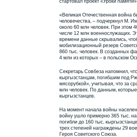
стартовал проект «Уроки памяти»
«Великая Отечественная война б
человечества, – подчеркнул М. И
около 60 млн человек. При этом 4
числе 12 млн военнослужащих. Эт
времени данные скрывались, что
мобилизационный резерв Советск
860 тыс. человек. В созданных ф
4 млн из которых – в польском О
Секретарь Совбеза напомнил, что
кыргызстанцам, погибшим под Рж
мясорубкой», учитывая, что за с
млн человек. По данным, которые
кыргызстанцев.
На момент начала войны населени
войну ушло примерно 365 тыс. на
погибли до 160 тыс. кыргызстанц
трех степеней награждены 29 во
Героя Советского Союза.