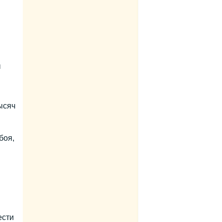
ы
ысяч
боя,
ести