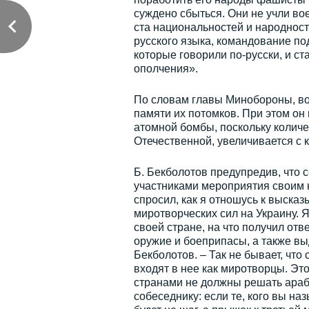
суждено сбыться. Они не учли в
ста национальностей и народност
русского языка, командование п
которые говорили по-русски, и с
ополчения».
По словам главы Минобороны, вой
памяти их потомков. При этом о
атомной бомбы, поскольку количе
Отечественной, увеличивается с 
Б. Бекболотов предупредив, что 
участниками мероприятия своим 
спросил, как я отношусь к выска
миротворческих сил на Украину. 
своей стране, на что получил отве
оружие и боеприпасы, а также вы
Бекболотов. – Так не бывает, что
входят в нее как миротворцы. Э
странами не должны решать араб
собеседнику: если те, кого вы на