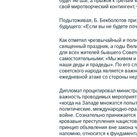
будет не шаг, а прыжок к третьей
свой миротворческий контингент,
Подытоживая, Б. Бекболотов при
будущего: «Если вы не будете поч
Как отметил чрезвычайный и пол
священный праздник, а годы Вел
для всех жителей бывшего Советс
самостоятельными: «Мы живем и с
наши деды и прадеды». По его сл
советского народа является важ
ежедневной атаке со стороны нед
Дипломат процитировал министра
важность проводимых мероприятий
«когда на Западе множатся попыт
политические, международно-пра
войне. Сознательно принижается
кровавые преступления нацистов
принцип объявления вне закона ч
напомню, относится к фундамент