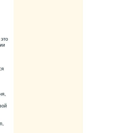
 это
ии
ся
ня,
и
вой
п,