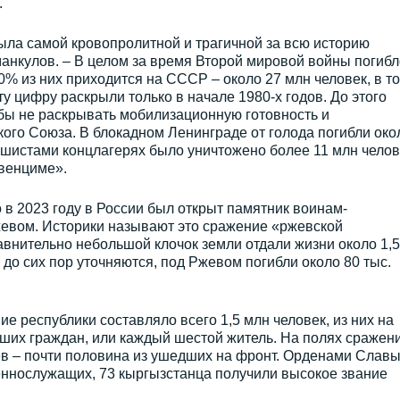
.
ыла самой кровопролитной и трагичной за всю историю
манкулов. – В целом за время Второй мировой войны погибл
0% из них приходится на СССР – около 27 млн человек, в т
у цифру раскрыли только в начале 1980-х годов. До этого
бы не раскрывать мобилизационную готовность и
ого Союза. В блокадном Ленинграде от голода погибли око
ашистами концлагерях было уничтожено более 11 млн челов
свенциме».
 в 2023 году в России был открыт памятник воинам-
евом. Историки называют это сражение «ржевской
равнительно небольшой клочок земли отдали жизни около 1,5
 до сих пор уточняются, под Ржевом погибли около 80 тыс.
е республики составляло всего 1,5 млн человек, из них на
ших граждан, или каждый шестой житель. На полях сражен
ев – почти половина из ушедших на фронт. Орденами Слав
еннослужащих, 73 кыргызстанца получили высокое звание