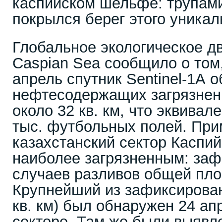
каспийском шельфе: трупами
покрылся берег этого уникал
Глобальное экологическое д
Caspian Sea сообщило о том,
апрель спутник Sentinel-1А 
нефтесодержащих загрязне
около 32 кв. км, что эквива
тыс. футбольных полей. При
казахстанский сектор Каспий
наиболее загрязненным: заф
случаев разливов общей пло
Крупнейший из зафиксирован
кв. км) был обнаружен 24 ап
секторе. Там же были выяв