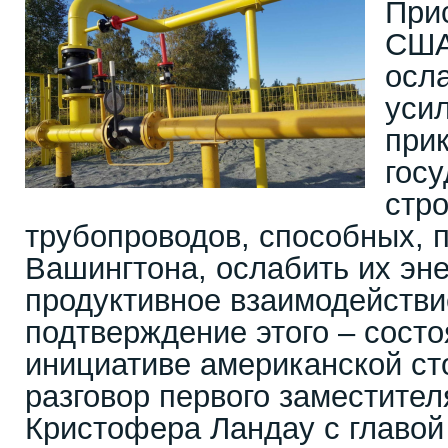
При
США
осла
уси
при
гос
стр
трубопроводов, способных, 
Вашингтона, ослабить их эне
продуктивное взаимодействи
подтверждение этого – сост
инициативе американской с
разговор первого заместител
Кристофера Ландау с главо