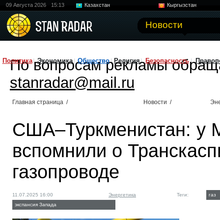
09 Августа 2026
15:13
Казахстан
Кыргызстан
Узбекистан
Китай
Новости
По вопросам рекламы обращ
Политика
Экономика
Общество
Религия
Безопасность
Правоп
stanradar@mail.ru
Главная страница
/
Новости
/
Эне
США–Туркменистан: у 
вспомнили о Транскасп
газопроводе
11.07.2025 16:00
Энергетика
Теги:
газ
экспансия Запада