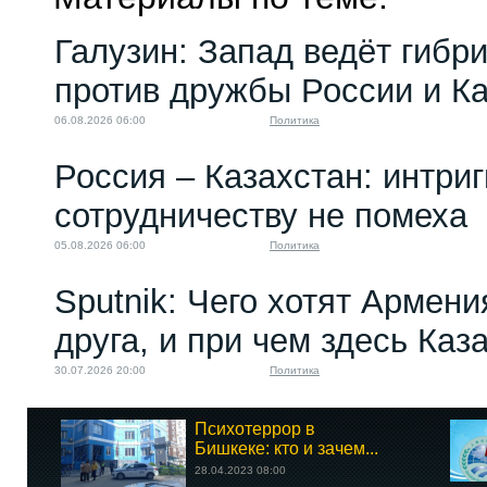
Галузин: Запад ведёт гибр
против дружбы России и К
06.08.2026 06:00
Политика
Россия – Казахстан: интри
сотрудничеству не помеха
05.08.2026 06:00
Политика
Sputnik: Чего хотят Армени
друга, и при чем здесь Каз
30.07.2026 20:00
Политика
Психотеррор в
Бишкеке: кто и зачем...
28.04.2023 08:00