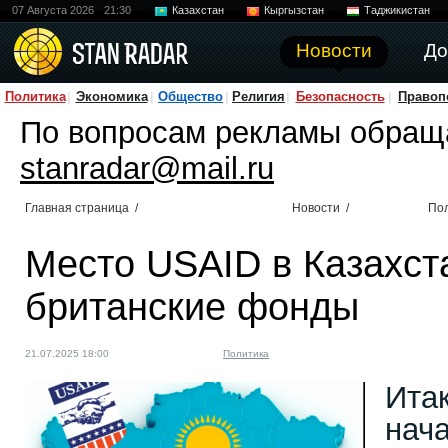
07 Августа 2026
21:30
Казахстан
Кыргызстан
Таджикистан
Новости
До
Политика
Экономика
Общество
Религия
Безопасность
Правоп
По вопросам рекламы обращ
stanradar@mail.ru
Главная страница
/
Новости
/
По
Место USAID в Казахст
британские фонды
21.07.2025 18:00
Политика
Итак
нача