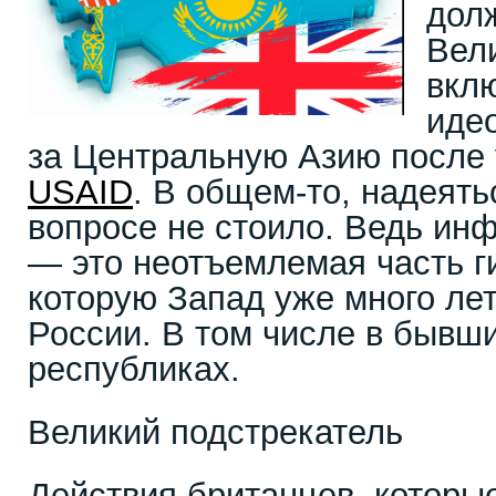
дол
Вел
вкл
иде
за Центральную Азию после 
USAID
. В общем-то, надеять
вопросе не стоило. Ведь ин
— это неотъемлемая часть г
которую Запад уже много лет
России. В том числе в бывши
республиках.
Великий подстрекатель
Действия британцев, которы