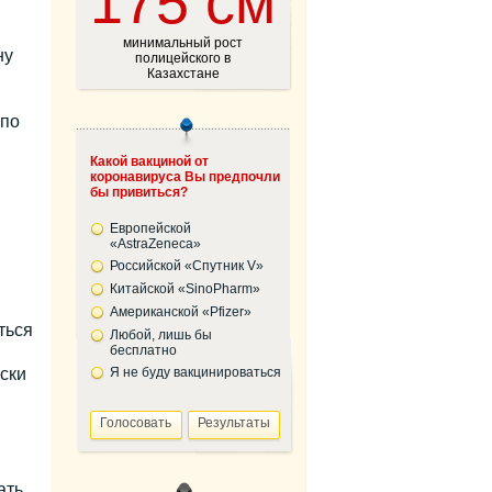
175 см
минимальный рост
ну
полицейского в
Казахстане
 по
Какой вакциной от
коронавируса Вы предпочли
бы привиться?
Европейской
«AstraZeneca»
Российской «Спутник V»
Китайской «SinoPharm»
Американской «Pfizer»
ться
Любой, лишь бы
бесплатно
ски
Я не буду вакцинироваться
ать