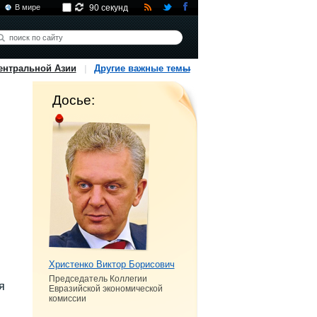
В мире
90 секунд
ентральной Азии
Другие важные темы
Досье:
Христенко Виктор Борисович
Председатель Коллегии
я
Евразийской экономической
комиссии