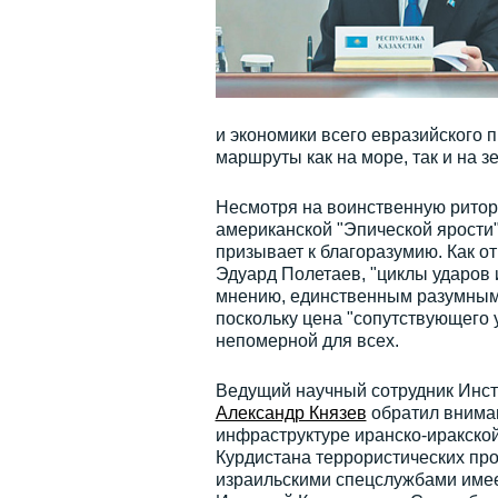
и экономики всего евразийского 
маршруты как на море, так и на з
Несмотря на воинственную ритор
американской "Эпической ярости"
призывает к благоразумию. Как о
Эдуард Полетаев, "циклы ударов 
мнению, единственным разумным 
поскольку цена "сопутствующего 
непомерной для всех.
Ведущий научный сотрудник Инс
Александр Князев
обратил вниман
инфраструктуре иранско-иракской
Курдистана террористических про
израильскими спецслужбами имее