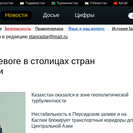
ргызстан
Таджикистан
Туркменистан
Узбекистан
Китай
Новости
Досье
Цифры
я
Безопасность
Правопорядок
Язык и нац.вопрос
История Ц
я в редакцию
stanradar@mail.ru
евоге в столицах стран
и
Казахстан оказался в зоне геополитической
турбулентности
Нестабильность в Персидском заливе и на
Каспии блокирует транспортные коридоры дл
Центральной Азии