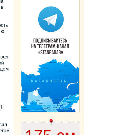
ла
 в
ость
ию
и
вел
ой
ющем
),
зял
етом