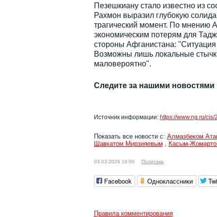
Пезешкиану стало известно из с
Рахмон выразил глубокую солидар
трагический момент. По мнению А
экономическим потерям для Таджи
стороны Афганистана: "Ситуация 
Возможны лишь локальные стычки
маловероятно".
Следите за нашими новостями
Источник информации:
https://www.ng.ru/ci
Показать все новости с:
Алмазбеком Ат
Шавкатом Мирзияевым
,
Касым-Жомарто
03.03.2026 16:00
Политика
Facebook
Одноклассники
Twi
Правила комментирования