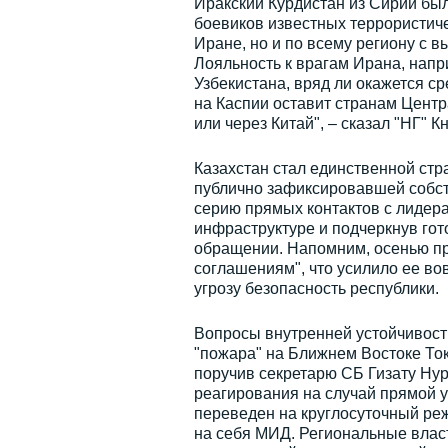
Иракский Курдистан из Сирии был
боевиков известных террористиче
Иране, но и по всему региону с в
Лояльность к врагам Ирана, напр
Узбекистана, вряд ли окажется с
на Каспии оставит странам Цент
или через Китай", – сказал "НГ" К
Казахстан стал единственной стр
публично зафиксировавшей собст
серию прямых контактов с лидера
инфраструктуре и подчеркнув го
обращении. Напомним, осенью пр
соглашениям", что усилило ее во
угрозу безопасность республики.
Вопросы внутренней устойчивост
"пожара" на Ближнем Востоке Ток
поручив секретарю СБ Гизату Нур
реагирования на случай прямой у
переведен на круглосуточный ре
на себя МИД. Региональные власт