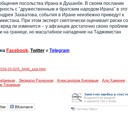
ообщения посольства Ирана в Душанбе. В своем послании
ность с "дружественным и братским народом Ирана" в это
ндрея Захватова, события в Иране неизбежно приведут к
кистана. При этом эксперт скептически оценивает риски со
вряд ли изменится – у афганцев достаточно своих проблем
 на границе, но масштабное нападение на Таджикистан
 на
Facebook
,
Twitter
и
Telegram
s/2026-03-02/5_9446_asia.html
амбаевым
,
Эмомали Рахмоном
,
Александром Князевым
,
Али Хаменеи
,
м Токаевым
tter
ВКонтакте