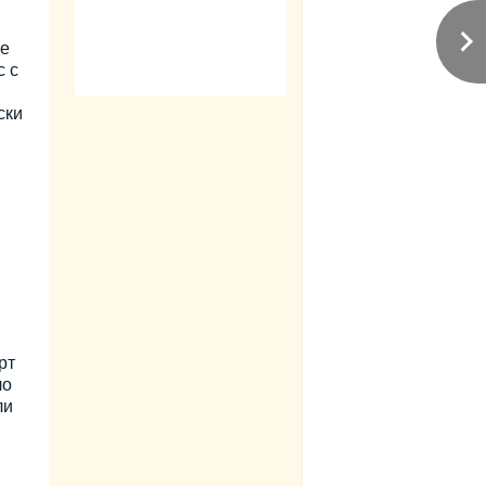
те
с с
ски
.
рт
ло
ли