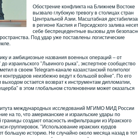
Обострение конфликта на Ближнем Востоке
вызвало глубокую тревогу в столицах стран
Центральной Азии. Масштабная дестабилиза
в регионе Каспия и Персидского залива несет
себе беспрецедентные вызовы для безопасн
пространства. Под удар уже поставлены логистические
емле.
ику и амбициозные названия военных операций – от
 до израильского "Львиного рыка", экспертное сообщество
тметил в своем Telegram-канале казахстанский политолог
и контрударов неизбежно ведут к большой войне". По его
выходом остается возврат к инструментам дипломатии,
ущерба" в этом глобальном столкновении может оказаться
титута международных исследований МГИМО МИД России
ие на то, что американские и израильские удары по
 границы создают опасность инфильтрации из Иракского
кси-группировок. "Использование иракских курдов
т большую историю. Не случайно около месяца назад в тот