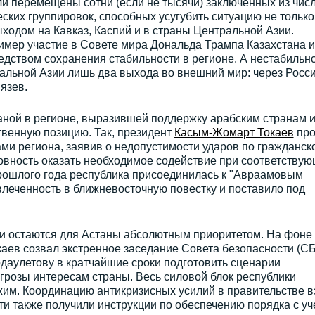
и перемещены сотни (если не тысячи) заключенных из чис
ских группировок, способных усугубить ситуацию не только
ыходом на Кавказ, Каспий и в страны Центральной Азии.
имер участие в Совете мира Дональда Трампа Казахстана и
редством сохранения стабильности в регионе. А нестабильн
ральной Азии лишь два выхода во внешний мир: через Росс
нязев.
аной в регионе, выразившей поддержку арабским странам 
венную позицию. Так, президент
Касым-Жомарт Токаев
про
ми региона, заявив о недопустимости ударов по гражданск
товность оказать необходимое содействие при соответству
ошлого года республика присоединилась к "Авраамовым
влеченность в ближневосточную повестку и поставило под
и остаются для Астаны абсолютным приоритетом. На фоне
аев созвал экстренное заседание Совета безопасности (СБ
даулетову в кратчайшие сроки подготовить сценарии
грозы интересам страны. Весь силовой блок республики
жим. Координацию антикризисных усилий в правительстве в
и также получили инструкции по обеспечению порядка с уч