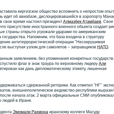
аставила киргизское общество вспомнить о непростом опы
чь идет об авиабазе, дислоцировавшейся в аэропорту Мана
и в свое время настоял президент
Алмазбек Атамбаев
. Свое
что присутствие иностранного военного объекта создает ри
рые страны открыто угрожали ударами по американским
а государства. Напомним, что база входила в структуру
дение антитеррористической операции "Несокрушимая
исле выступая узлом для самолетов – заправщиков
НАТО
.
анным заявлением, без упоминания конкретных государств
спустило флаг в знак траура по верховному лидеру
Али
етирован как дань дипломатическому этикету, лишенная
держиваться сдержанной риторики. Как отметил "НГ" экспе
ватов, внешнеполитическое ведомство республики вырази
 после начала атак. 2 марта официальные СМИ опубликова
ю людей в Иране.
идента
Эмомали Рахмона
иранскому коллеге Масуду