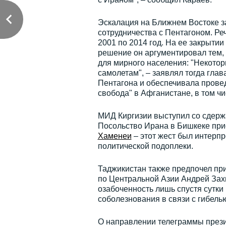
Эскалация на Ближнем Востоке з
сотрудничества с Пентагоном. Ре
2001 по 2014 год. На ее закрыти
решение он аргументировал тем, 
для мирного населения: "Некото
самолетам", – заявлял тогда глав
Пентагона и обеспечивала прове
свобода" в Афганистане, в том ч
МИД Киргизии выступил со сдерж
Посольство Ирана в Бишкеке при
Хаменеи
– этот жест был интерпр
политической подоплеки.
Таджикистан также предпочел при
по Центральной Азии Андрей Зах
озабоченность лишь спустя сутки
соболезнования в связи с гибель
О направлении телеграммы през