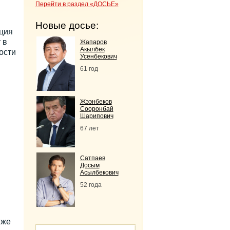
Перейти в раздел «ДОСЬЕ»
Новые досье:
ция
 в
Жапаров
Акылбек
ости
Усенбекович
61 год
Жээнбеков
Сооронбай
Шарипович
67 лет
Сатпаев
Досым
Асылбекович
52 года
 же