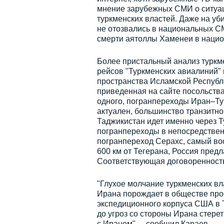
мнение зарубежных СМИ о ситуаци
туркменских властей. Даже на уб
не отозвались в национальных СМ
смерти аятоллы Хаменеи в национ
Более пристальный анализ туркм
рейсов "Туркменских авиалиний" 
пространства Исламской Республи
приведенная на сайте посольства
одного, погранпереходы Иран–Ту
актуален, большинство транзитно
Таджикистан идет именно через Т
погранпереходы в непосредственн
погранпереход Серахс, самый вос
600 км от Тегерана, Россия пред
Соответствующая договоренность
"Глухое молчание туркменских вл
Ирана порождает в обществе прос
экспедиционного корпуса США в 
до угроз со стороны Ирана стере
с Ираном", – сообщил Караев.