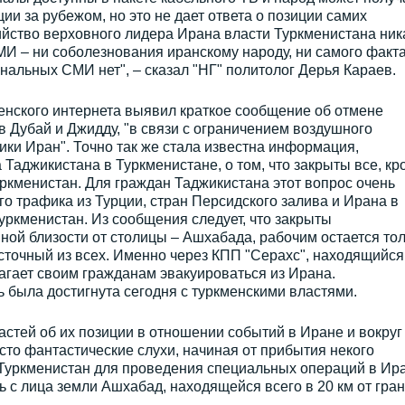
и за рубежом, но это не дает ответа о позиции самих
ийство верховного лидера Ирана власти Туркменистана ник
И – ни соболезнования иранскому народу, ни самого факт
альных СМИ нет", – сказал "НГ" политолог Дерья Караев.
енского интернета выявил краткое сообщение об отмене
в Дубай и Джидду, "в связи с ограничением воздушного
ки Иран". Точно так же стала известна информация,
 Таджикистана в Туркменистане, о том, что закрыты все, кр
ркменистан. Для граждан Таджикистана этот вопрос очень
го трафика из Турции, стран Персидского залива и Ирана в
уркменистан. Из сообщения следует, что закрыты
ой близости от столицы – Ашхабада, рабочим остается тол
точный из всех. Именно через КПП "Серахс", находящийся
лагает своим гражданам эвакуироваться из Ирана.
 была достигнута сегодня с туркменскими властями.
астей об их позиции в отношении событий в Иране и вокруг
то фантастические слухи, начиная от прибытия некого
Туркменистан для проведения специальных операций в Ир
ть с лица земли Ашхабад, находящейся всего в 20 км от гра