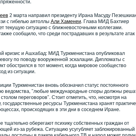
апряженности.
еев
2 марта направил президенту Ирана Масуду Пезешкиа
язи с гибелью аятоллы
Али Хаменеи
. Глава МИД Бахтиер
ает текущую ситуацию с ближневосточными коллегами.
кже сообщило, что среди пострадавших в результате атак
й кризис и Ашхабад: МИД Туркменистана опубликовал
ревогу по поводу вооруженной эскалации. Дипломаты с
кт обострился в тот момент, когда мировое сообщество
од из ситуации.
иции Туркменистан вновь обозначил статус постоянного
нию ведомства, "любые международные споры должны реша
столом переговоров". Стоит отметить, что, несмотря на
, государственные ресурсы Туркменистана хранят практиче
оцессах, происходящих в эти дни в соседнем Иране.
е тщательно оберегают психику собственных граждан от
ющей из-за рубежа. Ситуацию усугубляет заблокированный
налы доступны в пакете кабельного ТВ и народ может получ