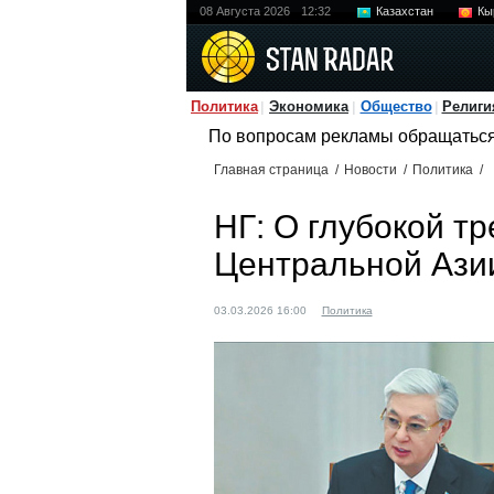
08 Августа 2026
12:32
Казахстан
Кы
Политика
Экономика
Общество
Религи
По вопросам рекламы обращатьс
Главная страница
/
Новости
/
Политика
/
НГ: О глубокой тр
Центральной Ази
03.03.2026 16:00
Политика