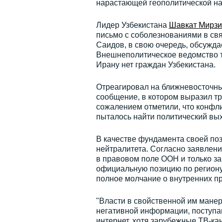
нарастающей геополитической н
Лидер Узбекистана
Шавкат Мирзи
письмо с соболезнованиями в св
Саидов, в свою очередь, обсужд
Внешнеполитическое ведомство та
Ирану нет граждан Узбекистана.
Отреагировал на ближневосточны
сообщение, в котором выразил т
сожалением отметили, что конфли
пыталось найти политический вых
В качестве фундамента своей поз
нейтралитета. Согласно заявле
в правовом поле ООН и только за 
официальную позицию по региону
полное молчание о внутренних пр
"Власти в свойственной им манер
негативной информации, поступа
интернет, хотя зарубежные ТВ-ка