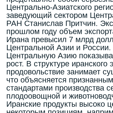
Центрально-Азиатского регио
заведующий сектором Цент
РАН Станислав Притчин. Эксп
прошлом году объем экспорт
Ирана превысил 7 млрд долл
Центральной Азии и России.
Центральную Азию показыв
рост. В структуре иранского 
продовольствие занимает с
что объясняется признанны
стандартами производства с
плодоовощной и животноводч
Иранские продукты высоко ц
некоторым позициям, напри