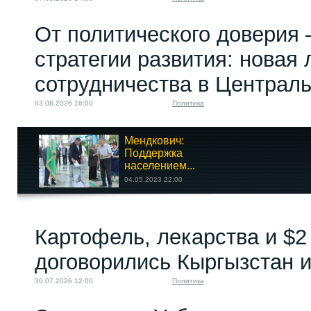
От политического доверия 
стратегии развития: новая 
сотрудничества в Централ
03.08.2026 16:00
Политика
Мендкович:
Поддержка
населением...
04.05.2023 22:00
Афганский кризис
Картофель, лекарства и $2
идёт в Центральную...
12.09.2022 10:00
договорились Кыргызстан и
30.07.2026 12:00
Политика