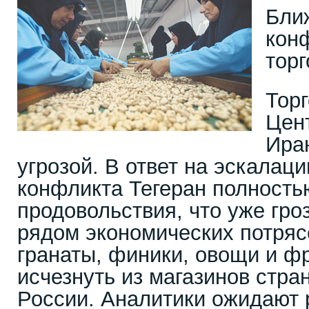
Бли
кон
торг
Тор
Цен
Ира
угрозой. В ответ на эскалац
конфликта Тегеран полность
продовольствия, что уже гро
рядом экономических потряс
гранаты, финики, овощи и ф
исчезнуть из магазинов стра
России. Аналитики ожидают