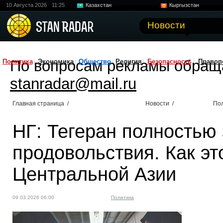
10 Августа 2026
11:25
Казахстан
Кыргызстан
Узбекистан
Китай
Новости
По вопросам рекламы обращ
Политика
Экономика
Общество
Религия
Безопасность
Правоп
stanradar@mail.ru
Главная страница
/
Новости
/
По
НГ: Тегеран полностью 
продовольствия. Как эт
Центральной Азии
09.03.2026 06:00
Политика