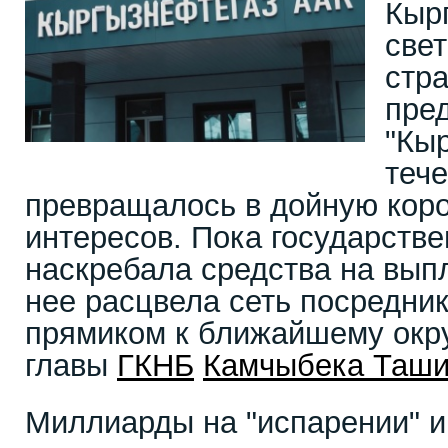
Кыр
свет
стра
пре
"Кыр
тече
превращалось в дойную коро
интересов. Пока государств
наскребала средства на выпл
нее расцвела сеть посредник
прямиком к ближайшему ок
главы
ГКНБ
Камчыбека Таши
Миллиарды на "испарении" и