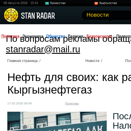
08 Августа 2026
15:41
Казахстан
Кыргызстан
Узбекистан
Китай
Новости
По вопросам рекламы обращ
Политика
Экономика
Общество
Религия
Безопасность
Правоп
stanradar@mail.ru
Главная страница
/
Новости
/
По
Нефть для своих: как р
Кыргызнефтегаз
17.03.2026 06:00
Политика
Пос
Нал