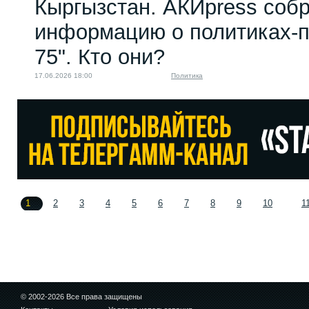
Кыргызстан. АКИpress соб
информацию о политиках-п
75". Кто они?
17.06.2026 18:00
Политика
1
2
3
4
5
6
7
8
9
10
1
© 2002-2026 Все права защищены