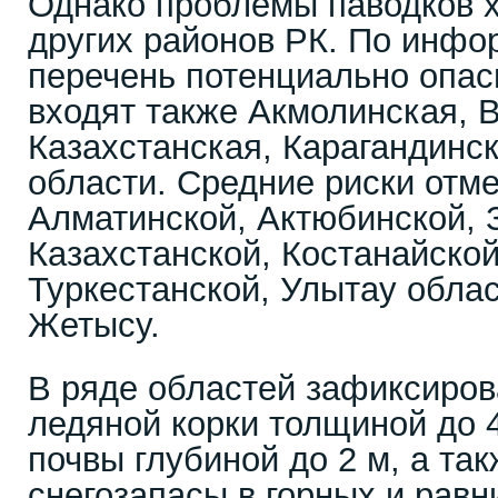
Однако проблемы паводков х
других районов РК. По инфо
перечень потенциально опас
входят также Акмолинская, 
Казахстанская, Карагандинс
области. Средние риски отм
Алматинской, Актюбинской, 
Казахстанской, Костанайской
Туркестанской, Улытау облас
Жетысу.
В ряде областей зафиксиров
ледяной корки толщиной до 
почвы глубиной до 2 м, а та
снегозапасы в горных и равн