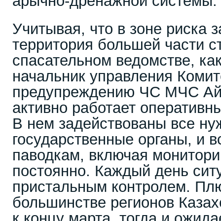
арычно-дренажной системы.
Учитывая, что в зоне риска 
территория большей части с
спасательном ведомстве, ка
начальник управления Комит
предупреждению ЧС МЧС Айд
активно работает оперативн
В нем задействованы все н
государственные органы, и в
паводкам, включая мониторин
постоянно. Каждый день сит
пристальным контролем. Пл
большинстве регионов Казах
к концу марта, тогда и ожида