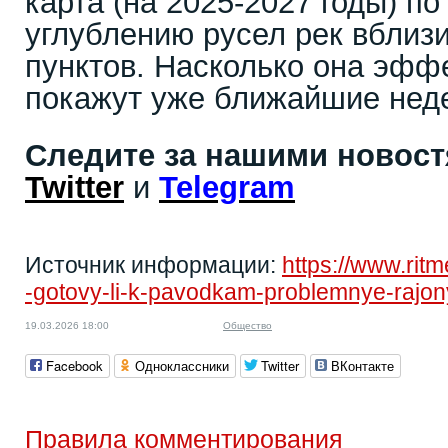
карта (на 2025-2027 годы) по
углублению русел рек вблиз
пунктов. Насколько она эфф
покажут уже ближайшие нед
Следите за нашими новос
Twitter
и
Telegram
Источник информации:
https://www.rit
-gotovy-li-k-pavodkam-problemnye-rajo
19.03.2026 18:00
Общество
Facebook
Одноклассники
Twitter
ВКонтакте
Правила комментирования