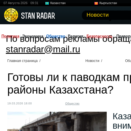
07 Августа 2026
09:31
Казахстан
Кыргызстан
Узбекистан
Китай
Новости
По вопросам рекламы обращ
Политика
Экономика
Общество
Религия
Безопасность
Правоп
stanradar@mail.ru
Главная страница
/
Новости
/
Об
Готовы ли к паводкам 
районы Казахстана?
19.03.2026 18:00
Общество
Каз
вни