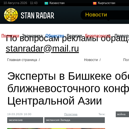
10 Августа 2026
11:43
Казахстан
Кыргызстан
Узбекистан
Китай
Новости
По вопросам рекламы обращ
Политика
Экономика
Общество
Религия
Безопасность
Правоп
stanradar@mail.ru
Главная страница
/
Новости
/
По
Эксперты в Бишкеке об
ближневосточного конф
Центральной Азии
19.03.2026 16:00
Политика
Теги:
война
эксклюзив
экспансия Запада