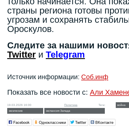
только начинается. Она пока
страны региона готовы прот
угрозам и сохранять стабил
Ороскулов.
Следите за нашими новос
Twitter
и
Telegram
Источник информации:
Соб.инф
Показать все новости с:
Али Хамен
19.03.2026 16:00
Политика
Теги:
война
эксклюзив
экспансия Запада
Facebook
Одноклассники
Twitter
ВКонтакте