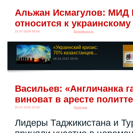
Альжан Исмагулов: МИД 
относится к украинскому
22.07.2026 08:00
Безопасность
«Украинский кризис:
70% казахстанцев...
08.04.2022 09:00
Васильев: «Англичанка га
виноват в аресте политт
20.07.2026 20:00
Политика
Лидеры Таджикистана и Ту