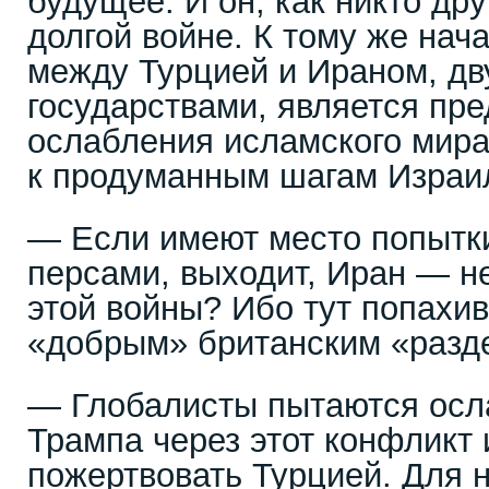
будущее. И он, как никто дру
долгой войне. К тому же нач
между Турцией и Ираном, д
государствами, является пр
ослабления исламского мира
к продуманным шагам Израи
— Если имеют место попытки
персами, выходит, Иран — н
этой войны? Ибо тут попахи
«добрым» британским «разд
— Глобалисты пытаются осл
Трампа через этот конфликт 
пожертвовать Турцией. Для 