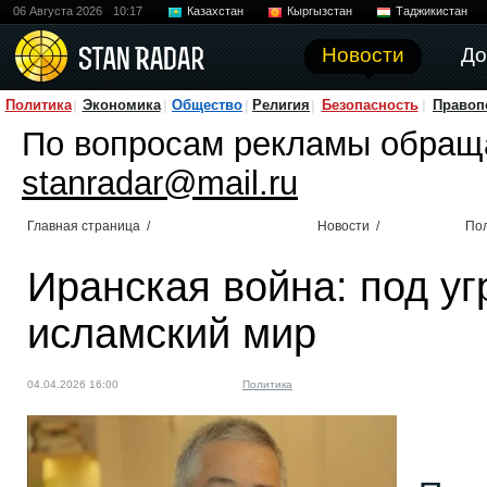
06 Августа 2026
10:17
Казахстан
Кыргызстан
Таджикистан
Новости
До
Политика
Экономика
Общество
Религия
Безопасность
Правоп
По вопросам рекламы обращ
stanradar@mail.ru
Главная страница
/
Новости
/
По
Иранская война: под уг
исламский мир
04.04.2026 16:00
Политика