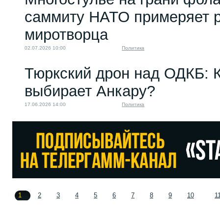
саммиту НАТО примеряет р
миротворца
02.07.2026 10:00
Политика
Тюркский дрон над ОДКБ: 
выбирает Анкару?
17.06.2026 14:00
Политика
1
2
3
4
5
6
7
8
9
10
1