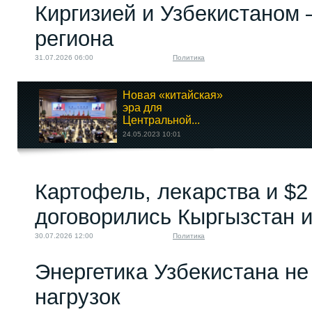
Киргизией и Узбекистаном 
региона
31.07.2026 06:00
Политика
Новая «китайская»
эра для
Центральной...
24.05.2023 10:01
Исламизация
Картофель, лекарства и $2
Кыргызстана: миф
или...
договорились Кыргызстан и
04.05.2023 10:00
30.07.2026 12:00
Политика
Энергетика Узбекистана н
нагрузок