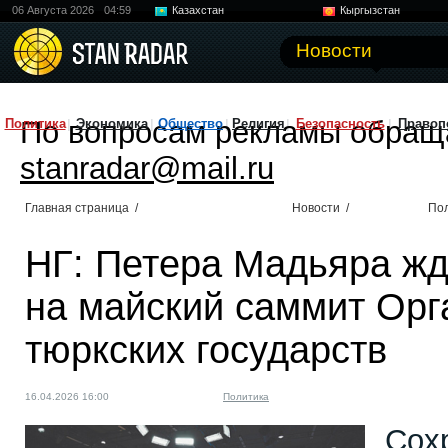
06 Августа 2026
04:59
Казахстан
Кыргызстан
Узбекистан
Китай
Новости
По вопросам рекламы обращ
Политика
Экономика
Общество
Религия
Безопасность
Правоп
stanradar@mail.ru
Главная страница
/
Новости
/
По
НГ: Петера Мадьяра жд
на майский саммит Орг
тюркских государств
16.04.2026 16:00
Политика
Сох