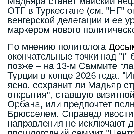
Мадьяра станет майский не
ОТГ в Туркестане (см. "НГ" о
венгерской делегации и ее у
маркером нового политическо
По мнению политолога
Досы
окончательные точки над "i"
позже – на 13-м Саммите гла
Турции в конце 2026 года. "И
ясно, сохранит ли Мадьяр ст
открытия", ставшую визитной
Орбана, или предпочтет пол
Брюсселем. Справедливости 
направления не исключают др
прошлогодний саммит "Цент