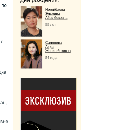
Дни рождения:
 по
Ногойбаева
Эльмира
Абылбековна
55 лет
 с
Салянова
Аида
Женишбековна
54 года
дке
ан,
овне