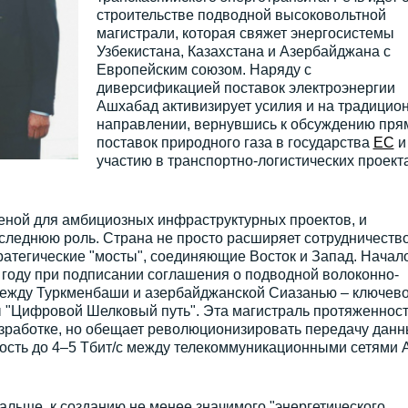
строительстве подводной высоковольтной
магистрали, которая свяжет энергосистемы
Узбекистана, Казахстана и Азербайджана с
Европейским союзом. Наряду с
диверсификацией поставок электроэнергии
Ашхабад активизирует усилия и на традицио
направлении, вернувшись к обсуждению пря
поставок природного газа в государства
ЕС
и
участию в транспортно-логистических проекта
реной для амбициозных инфраструктурных проектов, и
оследнюю роль. Страна не просто расширяет сотрудничество
атегические "мосты", соединяющие Восток и Запад. Начал
 году при подписании соглашения о подводной волоконно-
между Туркменбаши и азербайджанской Сиазанью – ключев
 "Цифровой Шелковый путь". Эта магистраль протяженнос
азработке, но обещает революционизировать передачу данн
ость до 4–5 Тбит/с между телекоммуникационными сетями 
альше, к созданию не менее значимого "энергетического