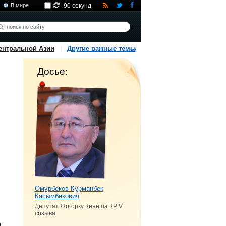
В мире
90 секунд
ентральной Азии
Другие важные темы
Досье:
Омурбеков Курманбек
Касымбекович
Депутат Жогорку Кенеша КР V
созыва
о