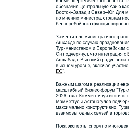
Кроме энергетического аспекта, 
обозначил Центральную Азию как
Восток–Запад и Север–Юг. Для м
по мнению министра, странам не
бесперебойного функционировани
Заместитель министра иностранн
Ашхабде по случаю празднования
Туркменистаном и Европейским с
Он подчеркнул, что интеграция с
Ашхабада. Высокий градус полит
высшем уровне, включая участие
ЕС
".
Важным шагом в реализации европ
масштабный бизнес-форум "Туркм
2026 года. Комментируя итоги вс
Мамметгулы Астанагулов подчерк
максимально конструктивно. Тур
взаимовыгодных связей в торгово
Пока эксперты спорят о многовек