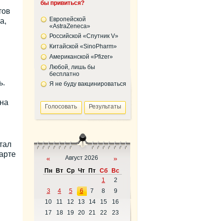
бы привиться?
тов
Европейской
а,
«AstraZeneca»
Российской «Спутник V»
Китайской «SinoPharm»
Американской «Pfizer»
Любой, лишь бы
бесплатно
ь.
Я не буду вакцинироваться
на
тал
арте
«
Август 2026
»
Пн
Вт
Ср
Чт
Пт
Сб
Вс
1
2
3
4
5
6
7
8
9
10
11
12
13
14
15
16
17
18
19
20
21
22
23