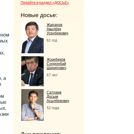
Перейти в раздел «ДОСЬЕ»
Новые досье:
Жапаров
Акылбек
Усенбекович
нном
мых
61 год
х.
Жээнбеков
Сооронбай
Шарипович
67 лет
, а
о
Сатпаев
ом
Досым
Асылбекович
тью
ых,
52 года
Азии