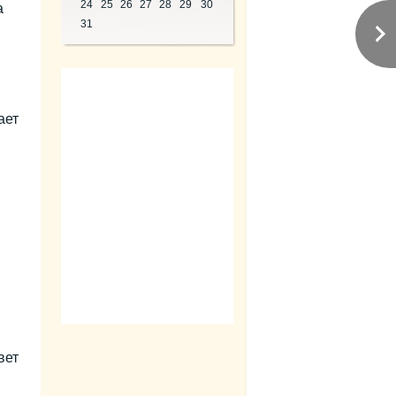
24
25
26
27
28
29
30
а
31
ает
вет