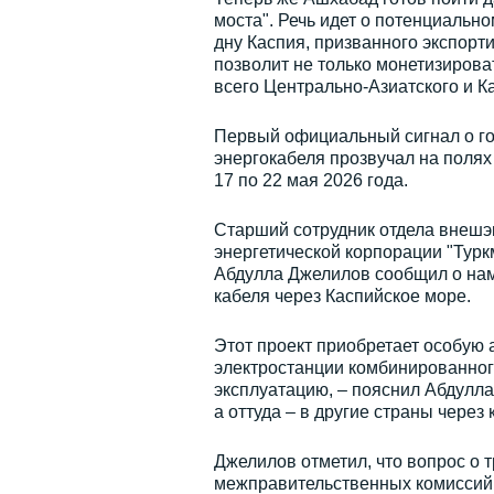
моста". Речь идет о потенциальн
дну Каспия, призванного экспорт
позволит не только монетизирова
всего Центрально-Азиатского и Ка
Первый официальный сигнал о го
энергокабеля прозвучал на полях
17 по 22 мая 2026 года.
Старший сотрудник отдела внешэ
энергетической корпорации "Турк
Абдулла Джелилов сообщил о нам
кабеля через Каспийское море.
Этот проект приобретает особую 
электростанции комбинированного 
эксплуатацию, – пояснил Абдулла
а оттуда – в другие страны через 
Джелилов отметил, что вопрос о 
межправительственных комиссий 