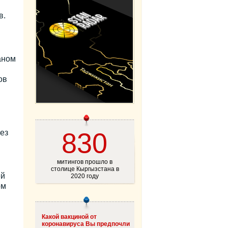
в.
аном
ов
830
ез
митингов прошло в
столице Кыргызстана в
ей
2020 году
ом
Какой вакциной от
коронавируса Вы предпочли