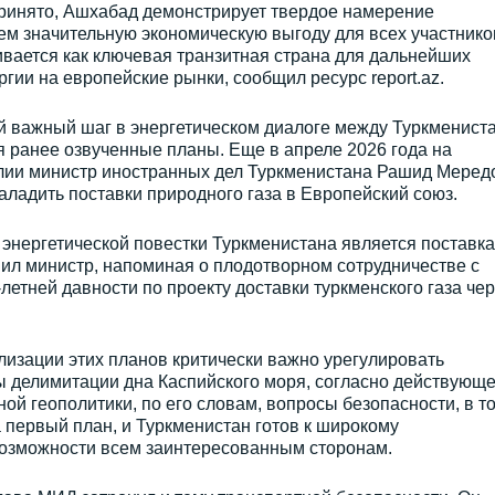
ринято, Ашхабад демонстрирует твердое намерение
нем значительную экономическую выгоду для всех участнико
вается как ключевая транзитная страна для дальнейших
гии на европейские рынки, сообщил ресурс report.az.
й важный шаг в энергетическом диалоге между Туркменист
 ранее озвученные планы. Еще в апреле 2026 года на
лии министр иностранных дел Туркменистана Рашид Меред
ладить поставки природного газа в Европейский союз.
энергетической повестки Туркменистана является поставка
явил министр, напоминая о плодотворном сотрудничестве с
етней давности по проекту доставки туркменского газа чер
лизации этих планов критически важно урегулировать
делимитации дна Каспийского моря, согласно действующ
ой геополитики, по его словам, вопросы безопасности, в т
а первый план, и Туркменистан готов к широкому
 возможности всем заинтересованным сторонам.