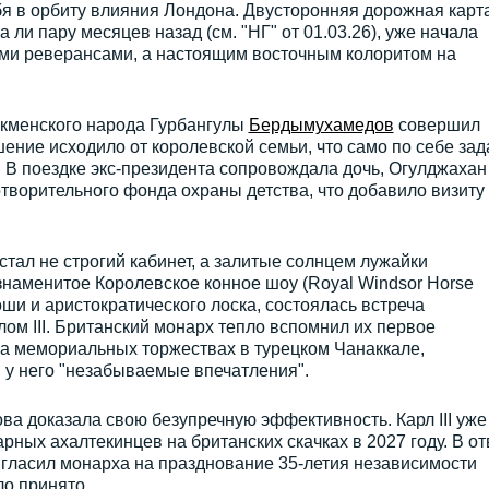
я в орбиту влияния Лондона. Двусторонняя дорожная карт
 ли пару месяцев назад (см. "НГ" от 01.03.26), уже начала
ми реверансами, а настоящим восточным колоритом на
кменского народа Гурбангулы
Бердымухамедов
совершил
ение исходило от королевской семьи, что само по себе зад
. В поездке экс-президента сопровождала дочь, Огулджахан
творительного фонда охраны детства, что добавило визиту
стал не строгий кабинет, а залитые солнцем лужайки
 знаменитое Королевское конное шоу (Royal Windsor Horse
ши и аристократического лоска, состоялась встреча
м III. Британский монарх тепло вспомнил их первое
на мемориальных торжествах в турецком Чанаккале,
и у него "незабываемые впечатления".
ова доказала свою безупречную эффективность. Карл III уже
ных ахалтекинцев на британских скачках в 2027 году. В от
гласил монарха на празднование 35-летия независимости
о принято.