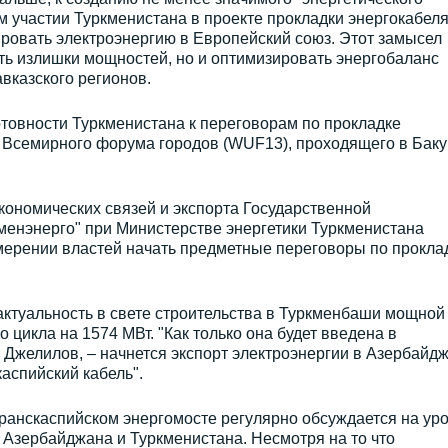
ом участии Туркменистана в проекте прокладки энергокабеля
ировать электроэнергию в Европейский союз. Этот замысел
ть излишки мощностей, но и оптимизировать энергобаланс
вказского регионов.
товности Туркменистана к переговорам по прокладке
 Всемирного форума городов (WUF13), проходящего в Баку
кономических связей и экспорта Государственной
менэнерго" при Министерстве энергетики Туркменистана
ерении властей начать предметные переговоры по прокла
актуальность в свете строительства в Туркменбаши мощной
цикла на 1574 МВт. "Как только она будет введена в
 Джелилов, – начнется экспорт электроэнергии в Азербайдж
каспийский кабель".
транскаспийском энергомосте регулярно обсуждается на ур
Азербайджана и Туркменистана. Несмотря на то что