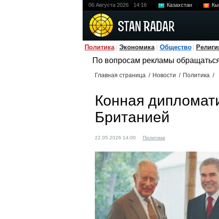
06 Августа 2026
14:16
Казахстан
Кы
Политика
Экономика
Общество
Религи
По вопросам рекламы обращатьс
Главная страница
/
Новости
/
Политика
/
Конная дипломати
Британией
22.05.2026 14:00
Политика