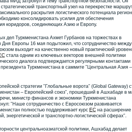
глава МИД затронул и тему транспортной безопасности. Он
 стратегический транспортный узел на перекрестке маршру
аксимального раскрытия логистического потенциала регион
обходимо консолидировать усилия для обеспечения
я коридоров, соединяющих Азию и Европу.
ых дел Туркменистана Ахмет Гурбанов на торжествах в
 Дня Европы 16 мая подытожил, что сотрудничество между
оюзом выходит на качественно новый практический уровен
ЕС
стала одним из ключевых векторов внешней политики
ического диалога подтверждается регулярными контактами 
 президента Туркменистана в саммите "Центральная Азия –
ейской стратегии "Глобальные ворота" (Global Gateway) с
енистан – Европейский союз", прошедший в Ашхабаде в м
тречи, министр финансов и экономики Туркменистана
нул: "Наше сотрудничество с Евросоюзом развивается
кменистан полностью поддерживает курс
ЕС
на расширение
й, энергетической и транспортно-логистической сферах".
торности центральноазиатской политики, Ашхабад делает