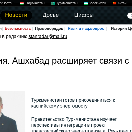
ргызстан
Таджикистан
Туркменистан
Узбекистан
Китай
Новости
Досье
Цифры
я
Безопасность
Правопорядок
Язык и нац.вопрос
История Ц
я в редакцию
stanradar@mail.ru
я. Ашхабад расширяет связи с
Туркменистан готов присоединиться к
каспийскому энергомосту
Правительство Туркменистана изучает
перспективы интеграции в проект
транскаспийского энерготранзита. Речь идет 