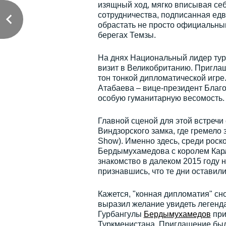
изящный ход, мягко вписывая себ
сотрудничества, подписанная едва
обрастать не просто официальны
берегах Темзы.
На днях Национальный лидер тур
визит в Великобританию. Приглаш
тон тонкой дипломатической игре
Атабаева – вице-президент Благо
особую гуманитарную весомость.
Главной сценой для этой встречи 
Виндзорского замка, где гремело
Show). Именно здесь, среди роско
Бердымухамедова с королем Карло
знакомство в далеком 2015 году 
признавшись, что те дни оставил
Кажется, "конная дипломатия" сн
выразил желание увидеть легендар
Гурбангулы
Бердымухамедов
при
Туркменистана. Приглашение был