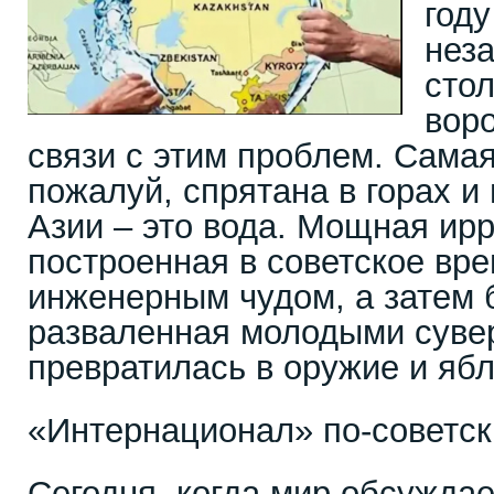
год
нез
сто
вор
связи с этим проблем. Самая
пожалуй, спрятана в горах и
Азии – это вода. Мощная ир
построенная в советское вр
инженерным чудом, а затем 
разваленная молодыми суве
превратилась в оружие и ябл
«Интернационал» по-советски
Сегодня, когда мир обсуждае