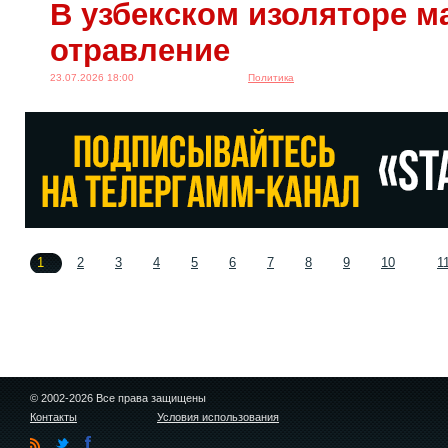
В узбекском изоляторе м
отравление
23.07.2026 18:00
Политика
1
2
3
4
5
6
7
8
9
10
1
© 2002-2026 Все права защищены
Контакты
Условия использования