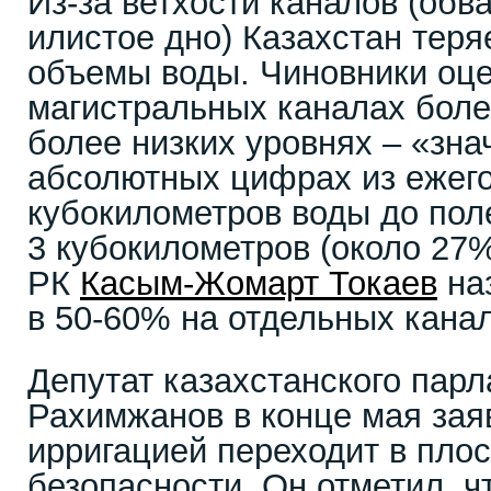
Из-за ветхости каналов (об
илистое дно) Казахстан тер
объемы воды. Чиновники оце
магистральных каналах боле
более низких уровнях – «зн
абсолютных цифрах из ежег
кубокилометров воды до пол
3 кубокилометров (около 27%
РК
Касым-Жомарт Токаев
на
в 50-60% на отдельных канал
Депутат казахстанского пар
Рахимжанов в конце мая заяв
ирригацией переходит в пло
безопасности. Он отметил, чт