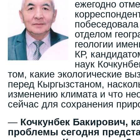
ежегодно отме
корреспондент
побеседовала 
отделом геогр
геологии име
КР, кандидато
наук Кочкунб
том, какие экологические вы
перед Кыргызстаном, насколь
изменению климата и что не
сейчас для сохранения прир
—
Кочкунбек Бакирович, к
проблемы сегодня предст