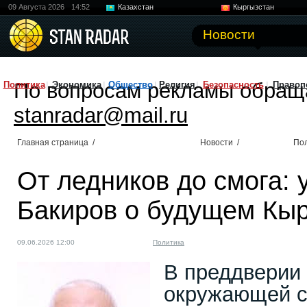
09 Августа 2026
14:52
Казахстан
Кыргызстан
Узбекистан
Китай
Новости
По вопросам рекламы обращ
Политика
Экономика
Общество
Религия
Безопасность
Правоп
stanradar@mail.ru
Главная страница
/
Новости
/
По
От ледников до смога: 
Бакиров о будущем Кы
09.06.2026 12:00
Политика
В преддверии
окружающей с