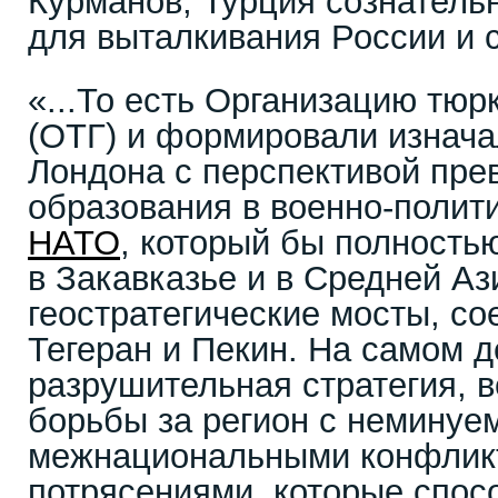
Курманов, Турция сознатель
для выталкивания России и 
«...То есть Организацию тюр
(ОТГ) и формировали изнача
Лондона с перспективой пре
образования в военно-полит
НАТО
, который бы полность
в Закавказье и в Средней Аз
геостратегические мосты, с
Тегеран и Пекин. На самом д
разрушительная стратегия, 
борьбы за регион с неминуе
межнациональными конфлик
потрясениями, которые спос