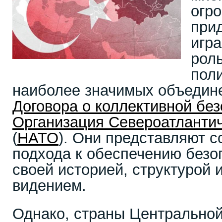
огр
прид
игр
роль
пол
наиболее значимых объедин
Договора о коллективной бе
Организация Североатлантич
(
НАТО
). Они представляют с
подхода к обеспечению безо
своей историей, структурой 
видением.
Однако, страны Центральной