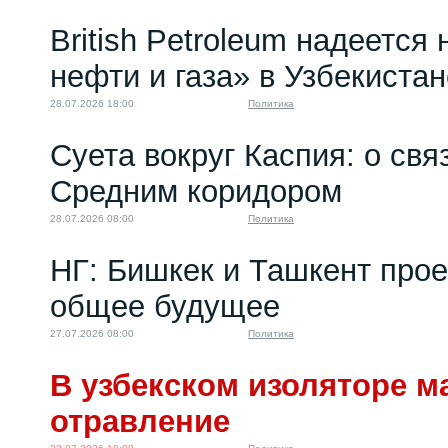
Количество студентов
British Petroleum надеется
из Центральной...
22.11.2024 12:00
нефти и газа» в Узбекистан
28.07.2026 18:00
Политика
Суета вокруг Каспия: о св
Средним коридором
28.07.2026 08:00
Политика
НГ: Бишкек и Ташкент про
общее будущее
27.07.2026 08:00
Политика
В узбекском изоляторе м
отравление