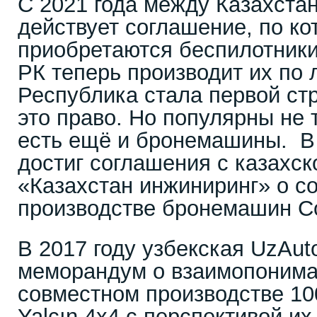
С 2021 года между Казахста
действует соглашение, по к
приобретаются беспилотники
РК теперь производит их по 
Республика стала первой ст
это право. Но популярны не 
есть ещё и бронемашины. В 
достиг соглашения с казахс
«Казахстан инжиниринг» о с
производстве бронемашин Co
В 2017 году узбекская UzAut
меморандум о взаимопониман
совместном производстве 10
Yalçın 4x4 с перспективой и