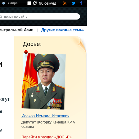
В мире
90 секунд
ентральной Азии
Другие важные темы
Досье:
и
огут
зы
Исаков Исмаил Исакович
Депутат Жогорку Кенеша КР V
созыва
м
Перейти в раздел «ДОСЬЕ»