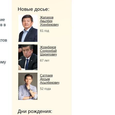
Новые досье:
Жапаров
ние
Акылбек
в в
Усенбекович
61 год
ктов
Жээнбеков
Сооронбай
Шарипович
67 лет
ому
Сатпаев
Досым
Асылбекович
52 года
Дни рождения: