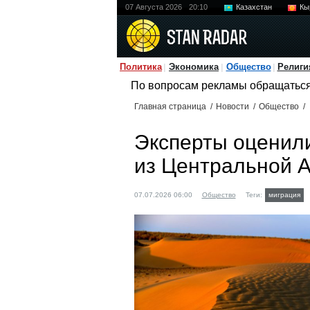
07 Августа 2026
20:10
Казахстан
Кы
Политика
Экономика
Общество
Религи
По вопросам рекламы обращатьс
Главная страница
/
Новости
/
Общество
/
Эксперты оценили
из Центральной А
07.07.2026 06:00
Общество
Теги:
миграция