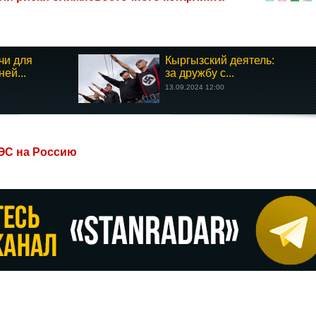
чи для
Кыргызский деятель:
ей...
за дружбу с...
13.09.2024 12:00
ЭС на Россию