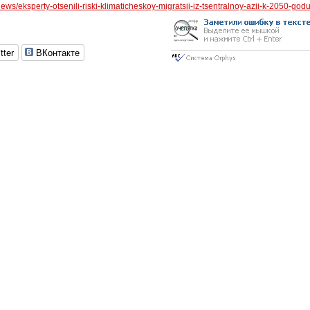
ews/eksperty-otsenili-riski-klimaticheskoy-migratsii-iz-tsentralnoy-azii-k-2050-godu
tter
ВКонтакте