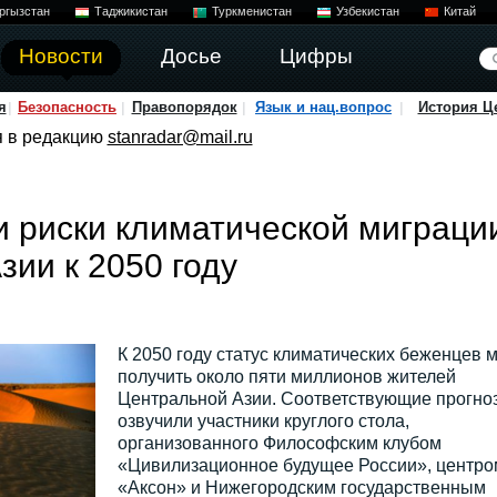
ргызстан
Таджикистан
Туркменистан
Узбекистан
Китай
Новости
Досье
Цифры
я
Безопасность
Правопорядок
Язык и нац.вопрос
История Ц
я в редакцию
stanradar@mail.ru
 риски климатической миграци
зии к 2050 году
К 2050 году статус климатических беженцев м
получить около пяти миллионов жителей
Центральной Азии. Соответствующие прогно
озвучили участники круглого стола,
организованного Философским клубом
«Цивилизационное будущее России», центро
«Аксон» и Нижегородским государственным