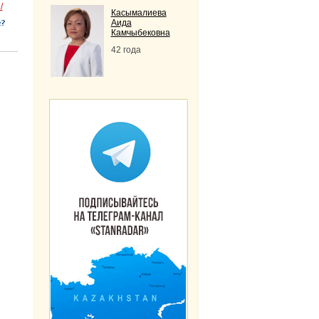
/
Касымалиева
Аида
Камчыбековна
42 года