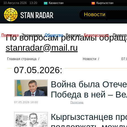
10 Августа 2026
13:20
Казахстан
Кыргызстан
Узбекистан
Китай
Новости
По вопросам рекламы обращ
Политика
Экономика
Общество
Религия
Безопасность
Правоп
stanradar@mail.ru
Главная страница
/
Новости
/
07.
07.05.2026:
Война была Отече
Победа в ней – Ве
07.05.2026 18:00
Политика
Кыргызстанцев пр