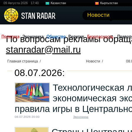
09 Августа 2026
17:40
Казахстан
Кыргызстан
Узбекистан
Китай
Новости
По вопросам рекламы обращ
Политика
Экономика
Общество
Религия
Безопасность
Правоп
stanradar@mail.ru
Главная страница
/
Новости
/
08.
08.07.2026:
Технологическая л
экономическая эк
правила игры в Центральн
08.07.2026 20:00
Экономика