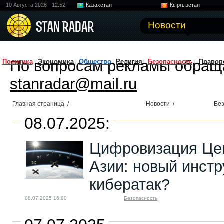
10 Августа 2026
12:52
Казахстан
Кыргызстан
Узбекистан
Китай
Новости
По вопросам рекламы обращ
Политика
Экономика
Общество
Религия
Безопасность
Правоп
stanradar@mail.ru
Главная страница
/
Новости
/
Без
08.07.2025:
Цифровизация Це
Азии: новый инст
кибератак?
08.07.2025 16:00
Безопасность